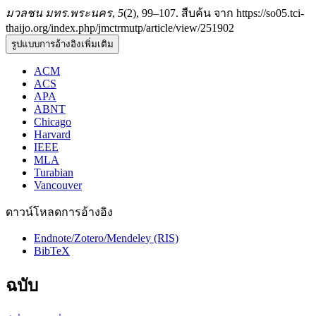
มวลชน มทร.พระนคร
,
5
(2), 99–107. สืบค้น จาก https://so05.tci-
thaijo.org/index.php/jmctrmutp/article/view/251902
รูปแบบการอ้างอิงเพิ่มเติม
ACM
ACS
APA
ABNT
Chicago
Harvard
IEEE
MLA
Turabian
Vancouver
ดาวน์โหลดการอ้างอิง
Endnote/Zotero/Mendeley (RIS)
BibTeX
ฉบับ