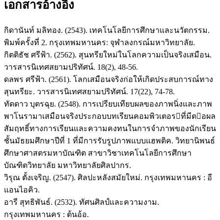
เอกสารอ้างอิง
กิดานันท์ มลิทอง. (2543). เทคโนโลยีการศึกษาและนวัตกรรม.
พิมพ์ครั้งที่ 2. กรุงเทพมหานคร: จุฬาลงกรณ์มหาวิทยาลัย.
กิตติธัช ศรีฟ้า. (2562). สุนทรียใหม่ในโลกความเป็นจริงเสมือน.
วารสารนิเทศสยามปริทัศน์. 18(2), 48-56.
ดลพร ศรีฟ้า. (2561). โลกเสมือนจริงก่อให้เกิดประสบการณ์ทาง
สุนทรียะ. วารสารนิเทศสยามปริทัศน์. 17(22), 74-78.
ทัดดาว บุตรฉุย. (2548). การเปรียบเทียบผลของภาพนิ่งและภาพ
พาโนรามาเสมือนจริงประกอบบทเรียนคอมพิวเตอรที่มีตอผล
สัมฤทธิ์ทางการเรียนและความคงทนในการจำภาพของนักเรียน
ชั้นมัธยมศึกษาปีที่ 1 ที่มีการรับรูปภาพแบบแฮพติค. วิทยานิพนธ์
ศึกษาศาสตรมหาบัณฑิต สาขาวิชาเทคโนโลยีการศึกษา
บัณฑิตวิทยาลัย มหาวิทยาลัยศิลปากร.
วิรุณ ตั้งเจริญ. (2547). ศิลปะหลังสมัยใหม่. กรุงเทพมหานคร : อี
แอนไอคิว.
อารี สุทธิพันธ์. (2532). ทัศนศิลป์และความงาม.
กรุงเทพมหานคร : ต้นอ้อ.