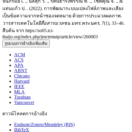
จันภิรมย์ เ. ., นิลสุก ว. ., รัตนธำรงพรรณ ท. ., โชติคุณ จ. ., &
แท่นแก้ว ป. . (2022). การพัฒนาระบบแปลงไฟล์ภาพและเสียง
เป็นข้อความจากหน้าซองจดหมาย ด้วยการประมวลผลภาพ.
วารสารเทคโนโลยีสื่อสารมวลชน มทร.พระนคร
,
7
(1), 33–46.
สืบค้น จาก https://so05.tci-
thaijo.org/index.php/jmctrmutp/article/view/260003
รูปแบบการอ้างอิงเพิ่มเติม
ACM
ACS
APA
ABNT
Chicago
Harvard
IEEE
MLA
Turabian
Vancouver
ดาวน์โหลดการอ้างอิง
Endnote/Zotero/Mendeley (RIS)
BibTeX