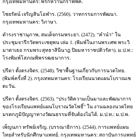
กรุงเทพมหานคร: พริกหวานกราฟฟิค.
ไชยรัตน์ เจริญสินโอฬาร. (2560). วาทกรรมการพัฒนา.
กรุงเทพมหานคร: วิภาษา.
ดำรงราชานุภาพ, สมเด็จกรมพระยา. (2472). “คำนำ” ใน
ประชุมจารึกวัดพระเชตุพน เล่ม 1. (พิมพ์ในงานพระศพ พระวิ
มาดาเธอ กรมพระสุทธาสินีนาฎ ปิยมหาราชปดิวรัดา). ม.ป.ท.:
โรงพิมพ์โสภณพิพรรฒธนาการ.
ปรีดา ตั้งตรงจิตร. (2548). วิชาพื้นฐานเกี่ยวกับการนวดไทย.
(พิมพ์ครั้งที่ 2). กรุงเทพมหานคร: โรงเรียนนวดแผนโบราณเช
ตะวัน.
ปรีดา ตั้งตรงจิตร. (2563). “ประวัติความเป็นมาและพัฒนาการ
ของโรงเรียนแพทย์แผนโบราณวัดโพธิ์” ใน งานฉลองนวดไทย
มรดกภูมิปัญญาทางวัฒนธรรมที่จับต้องไม่ได้. ม.ป.ท.: ม.ป.พ.
เพ็ญนภา ทรัพย์เจริญ. (บรรณาธิการ). (2544). การแพทย์แผน
ไทยสำหรับนักศึกษาแพทย์. กรุงเทพมหานคร: สถาบันการแพทย์