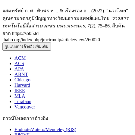
ผสมทรัพย์ ก. ศ., ทับพร ห. ., & เรืองรอง อ. . (2022). “นวดไทย”
คุณค่ามรดกภูมิปัญญาทางวัฒนธรรมแพทย์แผนไทย.
วารสาร
เทคโนโลยีสื่อสารมวลชน มทร.พระนคร
,
7
(2), 75–86. สืบค้น
จาก https://so05.tci-
thaijo.org/index.php/jmctrmutp/article/view/260020
รูปแบบการอ้างอิงเพิ่มเติม
ACM
ACS
APA
ABNT
Chicago
Harvard
IEEE
MLA
Turabian
Vancouver
ดาวน์โหลดการอ้างอิง
Endnote/Zotero/Mendeley (RIS)
BibTeX