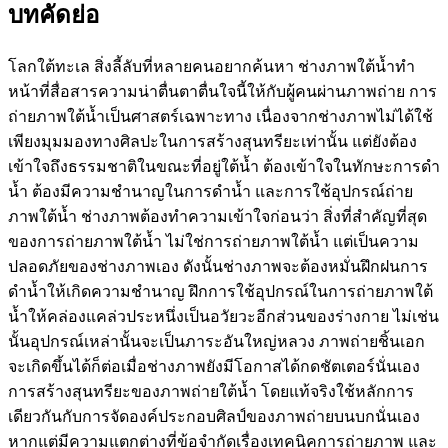
บทคัดย่อ
โลกใต้ทะเล สิ่งลี้ลับที่หลายคนอยากค้นหา ช่างภาพใต้น้ำทำ
หน้าที่สื่อสารความน่าตื่นตาตื่นใจนี้ให้กับผู้คนผ่านภาพถ่าย การ
ถ่ายภาพใต้น้ำเป็นศาสตร์เฉพาะทาง เนื่องจากช่างภาพไม่ได้ใช้
เพียงมุมมองทางศิลปะในการสร้างสุนทรียะเท่านั้น แต่ยังต้อง
เข้าใจถึงธรรมชาติในขณะที่อยู่ใต้น้ำ ต้องเข้าใจในทักษะการดำ
น้ำ ต้องมีความชำนาญในการดำน้ำ และการใช้อุปกรณ์ถ่าย
ภาพใต้น้ำ ช่างภาพต้องทำความเข้าใจก่อนว่า สิ่งที่สำคัญที่สุด
ของการถ่ายภาพใต้น้ำ ไม่ใช่การถ่ายภาพใต้น้ำ แต่เป็นความ
ปลอดภัยของช่างภาพเอง ดังนั้นช่างภาพจะต้องหมั่นฝึกฝนการ
ดำน้ำให้เกิดความชำนาญ ฝึกการใช้อุปกรณ์ในการถ่ายภาพใต้
น้ำให้คล่องแคล่วประหนึ่งเป็นอวัยวะอีกส่วนของร่างกาย ไม่เช่น
นั้นอุปกรณ์เหล่านั้นจะเป็นภาระอันใหญ่หลวง ภาพถ่ายชิ้นเอก
จะเกิดขึ้นได้ก็ต่อเมื่อช่างภาพยังมีโอกาสได้กดชัตเตอร์นั่นเอง
การสร้างสุนทรียะของภาพถ่ายใต้น้ำ โดยแท้จริงใช้หลักการ
เดียวกันกับการจัดองค์ประกอบศิลป์ของภาพถ่ายบนบกนั่นเอง
หากแต่มีความแตกต่างที่ข้อจำกัดเรื่องเทคนิคการถ่ายภาพ และ