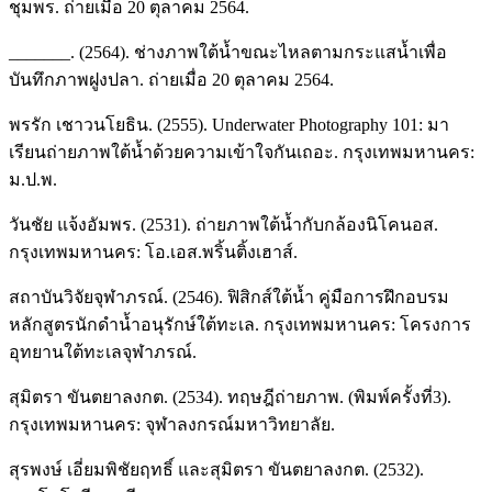
ชุมพร. ถ่ายเมื่อ 20 ตุลาคม 2564.
_______. (2564). ช่างภาพใต้น้ำขณะไหลตามกระแสน้ำเพื่อ
บันทึกภาพฝูงปลา. ถ่ายเมื่อ 20 ตุลาคม 2564.
พรรัก เชาวนโยธิน. (2555). Underwater Photography 101: มา
เรียนถ่ายภาพใต้น้ำด้วยความเข้าใจกันเถอะ. กรุงเทพมหานคร:
ม.ป.พ.
วันชัย แจ้งอัมพร. (2531). ถ่ายภาพใต้น้ำกับกล้องนิโคนอส.
กรุงเทพมหานคร: โอ.เอส.พริ้นติ้งเฮาส์.
สถาบันวิจัยจุฬาภรณ์. (2546). ฟิสิกส์ใต้น้ำ คู่มือการฝึกอบรม
หลักสูตรนักดำน้ำอนุรักษ์ใต้ทะเล. กรุงเทพมหานคร: โครงการ
อุทยานใต้ทะเลจุฬาภรณ์.
สุมิตรา ขันตยาลงกต. (2534). ทฤษฎีถ่ายภาพ. (พิมพ์ครั้งที่3).
กรุงเทพมหานคร: จุฬาลงกรณ์มหาวิทยาลัย.
สุรพงษ์ เอี่ยมพิชัยฤทธิ์ และสุมิตรา ขันตยาลงกต. (2532).