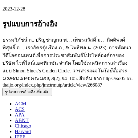
2023-12-28
รูปแบบการอ้างอิง
ธรรมวิภัชน์ ก., ปริญชาญกล พ. ., เพ็ชรสวัสดิ์ ม. ., กิตติพงศ์
พิสุทธิ์ อ. ., เราอัครรุ่งเรือง ภ., & โพธิพล น. (2023). การพัฒนา
วิดีโอคอนเทนต์เพื่อการประชาสัมพันธ์โปรไฟล์องค์กรของ
บริษัท ไวท์ไลน์แอคทิเวชัน จำกัด โดยใช้เทคนิคการเล่าเรื่อง
เเบบ Simon Sinek’s Golden Circle.
วารสารเทคโนโลยีสื่อสาร
มวลชน มทร.พระนคร
,
8
(2), 94–105. สืบค้น จาก https://so05.tci-
thaijo.org/index.php/jmctrmutp/article/view/266087
รูปแบบการอ้างอิงเพิ่มเติม
ACM
ACS
APA
ABNT
Chicago
Harvard
IEEE