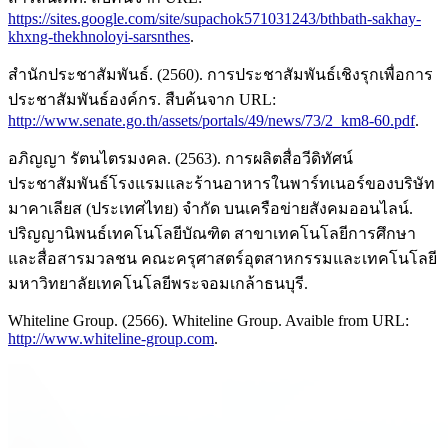
https://sites.google.com/site/supachok571031243/bthbath-sakhay-
khxng-thekhnoloyi-sarsnthes
.
สำนักประชาสัมพันธ์. (2560). การประชาสัมพันธ์เชิงรุกเพื่อการ
ประชาสัมพันธ์องค์กร. สืบค้นจาก URL:
http://www.senate.go.th/assets/portals/49/news/73/2_km8-60.pdf
.
อภิญญา รัตนไตรมงคล. (2563). การผลิตสื่อวีดิทัศน์
ประชาสัมพันธ์โรงแรมและร้านอาหารในพาร์ทเนอร์ของบริษัท
มาคาเลียส (ประเทศไทย) จำกัด บนเครือข่ายสังคมออนไลน์.
ปริญญานิพนธ์เทคโนโลยีบัณฑิต สาขาเทคโนโลยีการศึกษา
และสื่อสารมวลชน คณะครุศาสตร์อุตสาหกรรมและเทคโนโลยี
มหาวิทยาลัยเทคโนโลยีพระจอมเกล้าธนบุรี.
Whiteline Group. (2566). Whiteline Group. Avaible from URL:
http://www.whiteline-group.com
.