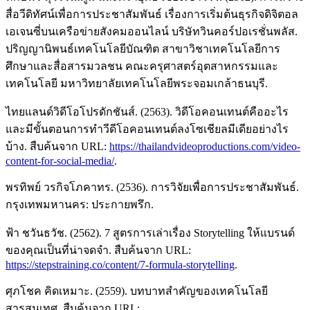
สื่อวีดิทัศน์เพื่อการประชาสัมพันธ์ เรื่องการเริ่มต้นธุรกิจดิจิตอล
เอเจนซี่บนเครือข่ายสังคมออนไลน์ บริษัทวินคอร์ปอเรชั่นพลัส.
ปริญญานิพนธ์เทคโนโลยีบัณฑิต สาขาวิชาเทคโนโลยีการ
ศึกษาและสื่อสารมวลชน คณะครุศาสตร์อุตสาหกรรมและ
เทคโนโลยี มหาวิทยาลัยเทคโนโลยีพระจอมเกล้าธนบุรี.
ไทยแลนด์วิดีโอโปรดักชันส์. (2563). วิดีโอคอนเทนต์คืออะไร
และมีขั้นตอนการทำวีดีโอคอนเทนต์ลงโซเชียลมีเดียอย่างไร
บ้าง. สืบค้นจาก URL:
https://thailandvideoproductions.com/video-
content-for-social-media/
.
พรทิพย์ วรกิจโภคาทร. (2536). การวิจัยเพื่อการประชาสัมพันธ์.
กรุงเทพมหานคร: ประกายพรึก.
ฟ้า ชวันธวัช. (2562). 7 สูตรการเล่าเรื่อง Storytelling ให้แบรนด์
ของคุณเป็นที่น่าจดจำ. สืบค้นจาก URL:
https://stepstraining.co/content/7-formula-storytelling
.
ศุภโชค คิดเหมาะ. (2559). บทบาทสำคัญของเทคโนโลยี
สารสนเทศ. สืบค้นจาก URL: