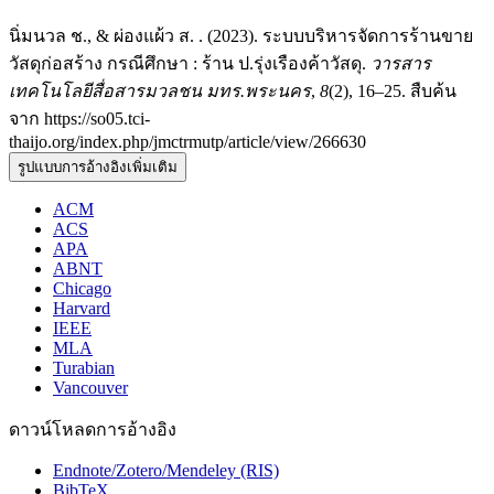
นิ่มนวล ช., & ผ่องแผ้ว ส. . (2023). ระบบบริหารจัดการร้านขาย
วัสดุก่อสร้าง กรณีศึกษา : ร้าน ป.รุ่งเรืองค้าวัสดุ.
วารสาร
เทคโนโลยีสื่อสารมวลชน มทร.พระนคร
,
8
(2), 16–25. สืบค้น
จาก https://so05.tci-
thaijo.org/index.php/jmctrmutp/article/view/266630
รูปแบบการอ้างอิงเพิ่มเติม
ACM
ACS
APA
ABNT
Chicago
Harvard
IEEE
MLA
Turabian
Vancouver
ดาวน์โหลดการอ้างอิง
Endnote/Zotero/Mendeley (RIS)
BibTeX