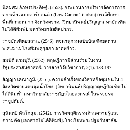
นิคมศม อักษรประดิษฐ์. (2558). กระบวนการบริหารจัดการการ
ท่องเที่ยวแบบคาร์บอนต่ำ (Low Carbon Tourism) กรณีศึกษา
พื้นที่เกาะหมาก จังหวัดตราด. [วิทยานิพนธ์ปริญญามหาบัณฑิต
ไม่ได้ตีพิมพ์]. มหาวิทยาลัยศิลปากร.
ราชบัณฑิตยสถาน. (2546). พจนานุกรมฉบับบัณฑิตยสถาน
พ.ศ.2542. โรงพิมพคุรุสภา ลาดพร้าว.
สมบัติ นามบุรี. (2562). ทฤษฎีการมีส่วนร่วมในงาน
รัฐประศาสนศาสตร์. วารสารวิจัยวิชาการ, 2(1), 183-197.
สัญญา เคณาภูมิ. (2551). ความสำเร็จของวิสาหกิจชุมชนใน 4
จังหวัดชายแดนลุ่มน้ำโขง. [วิทยานิพนธ์ปริญญาดุษฎีบัณฑิต ไม่
ได้ตีพิมพ์]. มหาวิทยาลัยราชภัฏวไลยลงกรณ์ ในพระบรม
ราชูปถัมภ์.
สุนันท คัลโกสุม. (2542). การวัดพฤติกรรมด้านความรู้และ
ความคิด [เอกสารไม่ได้ตีพิมพ์]. โรงเรียนพระปฐมวิทยาลัย.