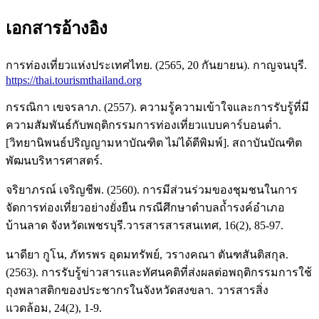
เอกสารอ้างอิง
การท่องเที่ยวแห่งประเทศไทย. (2565, 20 กันยายน). กาญจนบุรี.
https://thai.tourismthailand.org
กรรณิกา เขจรลาภ. (2557). ความรู้ความเข้าใจและการรับรู้ที่มี
ความสัมพันธ์กับพฤติกรรมการท่องเที่ยวแบบคาร์บอนต่ำ.
[วิทยานิพนธ์ปริญญามหาบัณฑิต ไม่ได้ตีพิมพ์]. สถาบันบัณฑิต
พัฒนบริหารศาสตร์.
จริยาภรณ์ เจริญชีพ. (2560). การมีส่วนร่วมของชุมชนในการ
จัดการท่องเที่ยวอย่างยั่งยืน กรณีศึกษาตำบลถ้ำรงค์อำเภอ
บ้านลาด จังหวัดเพชรบุรี.วารสารสารสนเทศ, 16(2), 85-97.
นาดียา กูโน, ภัทรพร อุดมทรัพย์, วรางคณา ตันฑสันติสกุล.
(2563). การรับรู้ข่าวสารและทัศนคติที่ส่งผลต่อพฤติกรรมการใช้
ถุงพลาสติกของประชากรในจังหวัดสงขลา. วารสารสิ่ง
แวดล้อม, 24(2), 1-9.