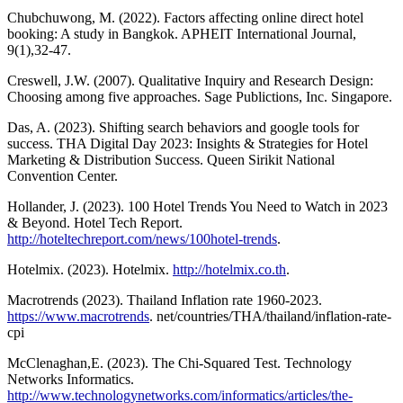
Chubchuwong, M. (2022). Factors affecting online direct hotel
booking: A study in Bangkok. APHEIT International Journal,
9(1),32-47.
Creswell, J.W. (2007). Qualitative Inquiry and Research Design:
Choosing among five approaches. Sage Publictions, Inc. Singapore.
Das, A. (2023). Shifting search behaviors and google tools for
success. THA Digital Day 2023: Insights & Strategies for Hotel
Marketing & Distribution Success. Queen Sirikit National
Convention Center.
Hollander, J. (2023). 100 Hotel Trends You Need to Watch in 2023
& Beyond. Hotel Tech Report.
http://hoteltechreport.com/news/100hotel-trends
.
Hotelmix. (2023). Hotelmix.
http://hotelmix.co.th
.
Macrotrends (2023). Thailand Inflation rate 1960-2023.
https://www.macrotrends
. net/countries/THA/thailand/inflation-rate-
cpi
McClenaghan,E. (2023). The Chi-Squared Test. Technology
Networks Informatics.
http://www.technologynetworks.com/informatics/articles/the-