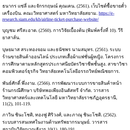
ธนากร แซ่ลี่ และจักรกฤษณ์ คุณเคน. (2561). เว็บไซต์ซื้อขายตั๋ว
เครื่องบิน. คณะวิทยาศาสตร์ มหาวิทยาลัยสยาม.
https://e-
research.siam.edu/kb/airline-ticket-purchase-website/
บุญชม ศรีสะอาด. (2560). การวิจัยเบื้องต้น (พิมพ์ครั้งที่ 10). วีริ
ยาสาส์น.
บุษยมาส สระทองจอม และธนัชพร นามสมุทร. (2561). ระบบ
ร้านขายสินค้าออนไลน์ ประเภทเสื้อผ้าแฟชั่นผู้หญิง. โครงการ
การศึกษาตามหลักสูตรประกาศนียบัตรวิชาชีพชั้นสูง. สาขาวิชา
คอมพิวเตอร์ธุรกิจ วิทยาลัยเทคโนโลยีอรรถวิทย์พณิชยการ.
พันธ์ศักดิ์ พึ่งงาม. (2566). การพัฒนาระบบการขายสินค้าหน้า
ร้านกรณีศึกษา บริษัทพอเพียงอินดัสทรี จำกัด. วารสาร
วิทยาศาสตร์และเทคโนโลยี มหาวิทยาลัยราชภัฏอุดรธานี,
11(2), 101-119.
ภาวิน ชินะโชติ, ทองฟู ศิริวงศ์, และภาณุ ชินะโชติ. (2562).
ระบบสารสนเทศในงานด้านทรัพยากรมนุษย์. วารสาร
สถาบันวิจัยญาณสังวร 10(1), 180-191.