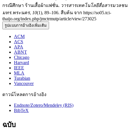
กรณีศึกษา ร้านเสื้อผ้าแฟชั่น.
วารสารเทคโนโลยีสื่อสารมวลชน
มทร.พระนคร
,
10
(1), 89–106. สืบค้น จาก https://so05.tci-
thaijo.org/index.php/jmctrmutp/article/view/273025
รูปแบบการอ้างอิงเพิ่มเติม
ACM
ACS
APA
ABNT
Chicago
Harvard
IEEE
MLA
Turabian
Vancouver
ดาวน์โหลดการอ้างอิง
Endnote/Zotero/Mendeley (RIS)
BibTeX
ฉบับ