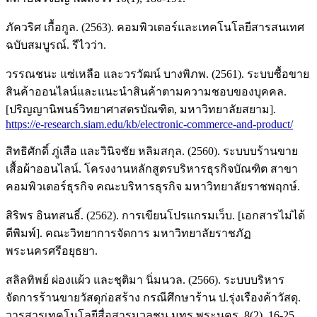
ภัควริศ เกื้อกูล. (2563). คอมพิวเตอร์และเทคโนโลยีสารสนเทศ
ฉบับสมบูรณ์. รีไวว่า.
วรรณชนะ แซ่เหลือ และวรวัฒน์ บางพิภพ. (2561). ระบบซื้อขาย
สินค้าออนไลน์และแนะนำสินค้าตามความชอบของบุคคล.
[ปริญญานิพนธ์วิทยาศาสตรบัณฑิต, มหาวิทยาลัยสยาม].
https://e-research.siam.edu/kb/electronic-commerce-and-product/
สิทธิศักดิ์ ภู่เสือ และวินิจชัย หลิมสกุล. (2560). ระบบบร้านขาย
เสื้อผ้าออนไลน์. โครงงานหลักสูตรบริหารธุรกิจบัณฑิต สาขา
คอมพิวเตอร์ธุรกิจ คณะบริหารธุรกิจ มหาวิทยาลัยราชพฤกษ์.
สิริพร อินทสนธิ์. (2562). การเขียนโปรแกรมเว็บ. [เอกสารไม่ได้
ตีพิมพ์]. คณะวิทยาการจัดการ มหาวิทยาลัยราชภัฏ
พระนครศรีอยุธยา.
สลิลทิพย์ ผ่องแผ้ว และชุติมา นิ่มนวล. (2566). ระบบบริหาร
จัดการร้านขายวัสดุก่อสร้าง กรณีศึกษาร้าน ป.รุ่งเรืองค้าวัสดุ.
วารสารเทคโนโลยีสื่อสารมวลชน มทร.พระนคร, 8(2), 16-25.