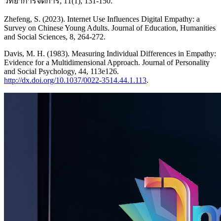
วิทยาการจัดการ, 11(1), 131-150.
Zhefeng, S. (2023). Internet Use Influences Digital Empathy: a
Survey on Chinese Young Adults. Journal of Education, Humanities
and Social Sciences, 8, 264-272.
Davis, M. H. (1983). Measuring Individual Differences in Empathy:
Evidence for a Multidimensional Approach. Journal of Personality
and Social Psychology, 44, 113e126.
http://dx.doi.org/10.1037/0022-3514.44.1.113
.