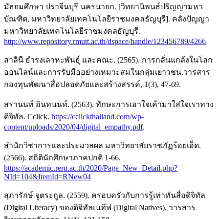
มัธยมศึกษา ปราจีนบุรี นครนายก. [วิทยานิพนธ์ปริญญามหา
บัณฑิต, มหาวิทยาลัยเทคโนโลยีราชมงคลธัญบุรี]. คลังปัญญา
มหาวิทยาลัยเทคโนโลยีราชมงคลธัญบุรี.
http://www.repository.rmutt.ac.th/dspace/handle/123456789/4266
สาลินี ธำรงเลาหะพันธุ์ และคณะ. (2565). การกลั่นแกล้งในโลก
ออนไลน์และการรับมืออย่างเหมาะสมในกลุ่มเยาวชน.วารสาร
กองทุนพัฒนาสื่อปลอดภัยและสร้างสรรค์, 1(3), 47-69.
สรานนท์ อินทนนท์. (2563). ทักษะการเอาใจเค้ามาใส่ใจเราทาง
ดิจิทัล. Cclick.
https://cclickthailand.com/wp-
content/uploads/2020/04/digital_empathy.pdf
.
สำนักวิชาการและประมวลผล มหาวิทยาลัยราชภัฏร้อยเอ็ด.
(2566). สถิตินักศึกษาภาคปกติ 1-66.
https://academic.reru.ac.th/2020/Page_New_Detail.php?
NId=104&ItemId=RNew04
สุภารักษ์ จูตระกูล. (2559). ครอบครัวกับการรู้เท่าทันสื่อดิจิทัล
(Digital Literacy) ของดิจิทัลเนทีฟ (Digital Natives). วารสาร