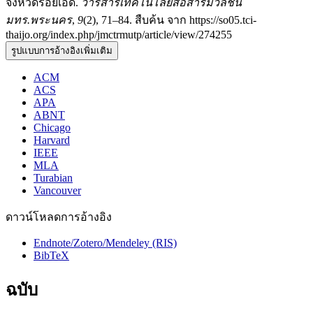
จังหวัดร้อยเอ็ด.
วารสารเทคโนโลยีสื่อสารมวลชน
มทร.พระนคร
,
9
(2), 71–84. สืบค้น จาก https://so05.tci-
thaijo.org/index.php/jmctrmutp/article/view/274255
รูปแบบการอ้างอิงเพิ่มเติม
ACM
ACS
APA
ABNT
Chicago
Harvard
IEEE
MLA
Turabian
Vancouver
ดาวน์โหลดการอ้างอิง
Endnote/Zotero/Mendeley (RIS)
BibTeX
ฉบับ