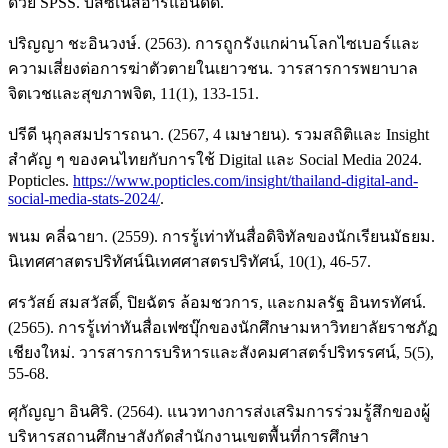
ด้วย SPSS. บิสซิเนสอาร์แอนด์ดี.
ปริญญา ชะอินวงษ์. (2563). การถูกรังแกผ่านโลกไซเบอร์และ
ความเสี่ยงต่อการฆ่าตัวตายในเยาวชน. วารสารการพยาบาล
จิตเวชและสุขภาพจิต, 11(1), 133-151.
ปรีดี นุกุลสมปรารถนา. (2567, 4 เมษายน). รวมสถิติและ Insight
สำคัญ ๆ ของคนไทยกับการใช้ Digital และ Social Media 2024.
Popticles.
https://www.popticles.com/insight/thailand-digital-and-
social-media-stats-2024/
.
พนม คลี่ฉายา. (2559). การรู้เท่าทันสื่อดิจิทัลของนักเรียนมัธยม.
นิเทศศาสตรปริทัศน์นิเทศศาสตรปริทัศน์, 10(1), 46-57.
ศรวัสย์ สมสวัสดิ์, ปิยฉัตร ล้อมชวการ, และกมลรัฐ อินทรทัศน์.
(2565). การรู้เท่าทันสื่อเฟซบุ๊กของนักศึกษามหาวิทยาลัยราชภัฏ
เชียงใหม่. วารสารการบริหารและสังคมศาสตร์ปริทรรศน์, 5(5),
55-68.
ศุกัญญา อินศิริ. (2564). แนวทางการส่งเสริมการร่วมรู้สึกของผู้
บริหารสถานศึกษาสังกัดสำนักงานเขตพื้นที่การศึกษา