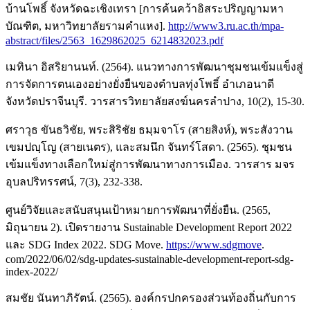
บ้านโพธิ์ จังหวัดฉะเชิงเทรา [การค้นคว้าอิสระปริญญามหา
บัณฑิต, มหาวิทยาลัยรามคำแหง].
http://www3.ru.ac.th/mpa-
abstract/files/2563_1629862025_6214832023.pdf
เมทินา อิสริยานนท์. (2564). แนวทางการพัฒนาชุมชนเข้มแข็งสู่
การจัดการตนเองอย่างยั่งยืนของตำบลทุ่งโพธิ์ อำเภอนาดี
จังหวัดปราจีนบุรี. วารสารวิทยาลัยสงฆ์นครลำปาง, 10(2), 15-30.
ศราวุธ ขันธวิชัย, พระสิริชัย ธมฺมจาโร (สายสิงห์), พระสังวาน
เขมปญฺโญ (สายเนตร), และสมนึก จันทร์โสดา. (2565). ชุมชน
เข้มแข็งทางเลือกใหม่สู่การพัฒนาทางการเมือง. วารสาร มจร
อุบลปริทรรศน์, 7(3), 232-338.
ศูนย์วิจัยและสนับสนุนเป้าหมายการพัฒนาที่ยั่งยืน. (2565,
มิถุนายน 2). เปิดรายงาน Sustainable Development Report 2022
และ SDG Index 2022. SDG Move.
https://www.sdgmove
.
com/2022/06/02/sdg-updates-sustainable-development-report-sdg-
index-2022/
สมชัย นันทาภิรัตน์. (2565). องค์กรปกครองส่วนท้องถิ่นกับการ