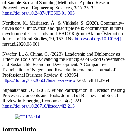
of Sample Size and Sampling Methods in Applied Research.
Proceedings on Engineering Sciences, 3(1), 25–32.
https://doi.org/10.24874/PES03.01.003
Nordberg, K., Mariussen, Å., & Virkkala, S. (2020). Community-
driven social innovation and quadruple helix coordination in rural
development. Case study on LEADER group Aktion Österbotten.
Journal of Rural Studies, 79, 157–168.
https://doi.org/10.1016/j.j
rurstud.2020.08.001
Nwafor, L., & Chima, G. (2023). Leadership and Diplomacy as
Effective Tools for Advancing the Principles of Good Governance
and Sustainable Economic Development: A Comparative
Examination of Nigeria and Rwanda. International Journal of
Professional Business Review, 8, e03954.
https://doi.org/10.26668/businessreview
/2023.v8i11.3954
Suphattanakul, O. (2018). Public Participation in Decision-making
Processes: Concepts and Tools. Journal of Business and Social
Review in Emerging Economies, 4(2), 221.
https://doi.org/10.26710/jbsee.v4i2.213
journalinfo