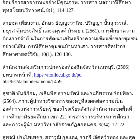
จัดบริการสาธารณะอย่างมีคุณภาพ. วารสาร มจร บาฬีศึกษา
พุทธโฆสปริทรรศน์, 8(1), 114-127.
สายชล เทียนงาม, อักษร ธัญญะวานิช, ปริญญา ปั้นสุวรรณ์,
มธุรส คุ้มประสิทธิ์ และจตุรงค์ ภิรมยา. (2561). การศึกษาความ
ต้องการจำเป็นในการพัฒนาเสริมสร้างความเข้มแข็งของชุมชน
อย่างยั่งยืน: กรณีศึกษาชุมชนบ้านท่าเสา. วารสารศิลปากร
ศึกษาศาสตร์วิจัย, 10(1), 120-130.
สำนักงานส่งเสริมการปกครองท้องถิ่นจังหวัดนนทบุรี. (2566).
บทบาทหน้าที่.
https://nonlocal.go.th/pu
blic/list/data/index/menu/1459
สุชาติ พันธ์ก้อม, เพลินพิศ ธรรมรัตน์ และระภีพรรณ ร้อยพิลา.
(2564). ภาวะผู้นำทางวิชาการของครูที่ส่งผลต่อความเป็น
องค์การแห่งการเรียนรู้ ของโรงเรียนสังกัดสำนักงานเขตพื้นที่
การศึกษามัธยมศึกษา เขต 22. วารสารการบริหารการศึกษา
และภาวะผู้นำ มหาวิทยาลัยราชภัฏสกลนคร, 9(34), 12–22.
สุพจน์ ประไพเพชร, สราวุฒิ กุลแดง, ราตรี เลิศหว้าทอง และสุด