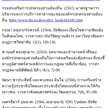
กรมส่งเสริมการปกครองส่วนท้องถิ่น. (2567). มาตรฐานการ
บริหารและการบริการสาธารณะขององค์กรปกครองส่วนท้อง
ถิ่น.
https://www.dla.go.th/work/e_book/eb1/eb1.htm
กรุณา มธุลาภรังสรรค์. (2564). ปัจจัยและเงื่อนไขความขัดแย้ง
ในสังคมไทย. วารสารสถาบันวิจัยญาณสังวร มหาวิทยาลัยมหา
มกุฏราชวิทยาลัย, 12(1), 120-130.
ชานนท์ ทองสุกมาก. (2563). บทบาทและอำนาจหน้าที่ของ
องค์กรปกครองส่วนท้องถิ่นในการส่งเสริมและคุ้มครอง สิ่งบ่งชี้
ทางภูมิศาสตร์ตามหลักการและกฎหมายที่เกี่ยวข้อง. วารสา
รกฏหมายนิติพัฒน์ นิด้า, 9(1), 72-90.
นัยนา ชาประสิทธิ์ และพวงทอง อินใจ. (2566). การเสริมสร้าง
ความรู้ประชาธิปไตยและประชาธิปไตยแบบมีส่วนร่วมให้กับ
เยาวชน. วารสารสังคมศาสตร์และวัฒนธรรม, 7(8), 95-106.
เนตรธิดาร์ บุนนาค. (2564, เมษายน 8). SDG Updates ปัจจัย
สังคมกำหนดสุขภาพ เมื่อโครงสร้างทางสังคม เศรษฐกิจ และ