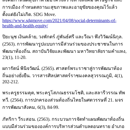
การเมือง กำหนดสถานะสุขภาพและอายุขัยของคุณไว้แล้ว
ตั้งแต่ยังไม่เกิด. SDG Move.
https://www.sdgmove.com/2021/04/08/social-determinants-of-
health-and-health-equity/
ปิยะนุช เงินคล้าย, วงพักตร์ ภู่พันธ์ศรี และวีณา พึงวิวัฒน์นิกุล.
(2563). การพัฒนารูปแบบการมีส่วนร่วมของประชาชนในการ
พัฒนาท้องถิ่น. สถาบันวิจัยและพัฒนา มหาวิทยาลัยรามคำแหง,
23(1), 11-20.
ผการัตน์ พินิจวัฒน์. (2565). ศาสตร์พระราชาสู่การพัฒนาท้อง
ถิ่นอย่างยั่งยืน. วารสารศิลปศาสตร์ราชมงคลสุวรรณภูมิ, 4(1),
202-212.
พระครูธรรมคุต, พระครูโสภณธรรมโชติ, และสลารีวรรณ ทัพ
ทวี. (2564). การปกครองส่วนท้องถิ่นไทยในศตวรรษที่ 21. มจร
การพัฒนาสังคม, 6(3), 84-99.
ภัทริกา วีระสอน. (2563). กระบวนการจัดทำแผนพัฒนาท้องถิ่น
แบบมีส่วนร่วมขององค์การบริหารส่วนตำบลดอนทราย อำเภอ