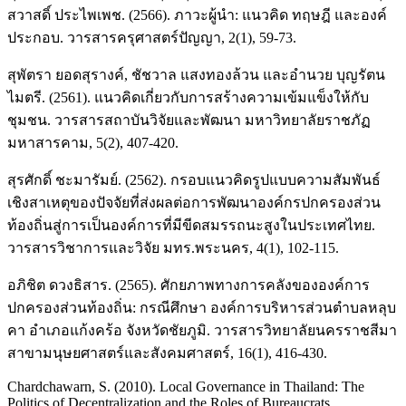
สวาสดิ์ ประไพเพช. (2566). ภาวะผู้นำ: แนวคิด ทฤษฎี และองค์
ประกอบ. วารสารครุศาสตร์ปัญญา, 2(1), 59-73.
สุพัตรา ยอดสุรางค์, ชัชวาล แสงทองล้วน และอำนวย บุญรัตน
ไมตรี. (2561). แนวคิดเกี่ยวกับการสร้างความเข้มแข็งให้กับ
ชุมชน. วารสารสถาบันวิจัยและพัฒนา มหาวิทยาลัยราชภัฏ
มหาสารคาม, 5(2), 407-420.
สุรศักดิ์ ชะมารัมย์. (2562). กรอบแนวคิดรูปแบบความสัมพันธ์
เชิงสาเหตุของปัจจัยที่ส่งผลต่อการพัฒนาองค์กรปกครองส่วน
ท้องถิ่นสู่การเป็นองค์การที่มีขีดสมรรถนะสูงในประเทศไทย.
วารสารวิชาการและวิจัย มทร.พระนคร, 4(1), 102-115.
อภิชิต ดวงธิสาร. (2565). ศักยภาพทางการคลังขององค์การ
ปกครองส่วนท้องถิ่น: กรณีศึกษา องค์การบริหารส่วนตำบลหลุบ
คา อำเภอแก้งคร้อ จังหวัดชัยภูมิ. วารสารวิทยาลัยนครราชสีมา
สาขามนุษยศาสตร์และสังคมศาสตร์, 16(1), 416-430.
Chardchawarn, S. (2010). Local Governance in Thailand: The
Politics of Decentralization and the Roles of Bureaucrats,