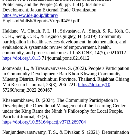
Politicians, and the People (459; pp. 1–41). Institute of
Development, Japan External Trade Organization.
https://www.ide.go.jp/library/
English/Publish/Reports/Vrf/pdf/459.pdf
Haldane, V., Chuah, F. L. H., Srivastava, A., Singh, S. R., Koh, G.
C. H., Seng, C. K., & Legido-Quigley, H. (2019). Community
participation in health services development, implementation, and
evaluation: A systematic review of empowerment, health,
community, and process outcomes. PLoS ONE, 14(5), e0216112.
https://doi.org/10.13
71/journal.pone.0216112
Joomsoda, L., & Tirasuwanvasee, S. (2022). People’s Participation
in Community Development: Ban Khon Khwang Community,
Mueang District, Prachinburi Province, Thailand. Rajabhat Chiang
Mai Research Journal, 23(3), 206–221.
https://doi.org/10
.
57260/rcmrj.2022.260467
Khaenamkhaew, D. (2024). The Community Participation in
Developing the Operational Management of the Learning Center
under the King Rama the Ninth ’s Philosophy for Local People.
Parichart Journal, 37(3),
https://doi.org/10.55164/pactj.v37i3.269704
Nanjundeswaraswamy, T. S., & Divakar, S. (2021). Determination