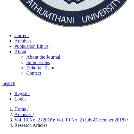
Current
Archives
Publication Ethics
About
About the Journal
Submissions
Editorial Team
Contact
Search
Register
Login
Home
/
Archives
/
Vol. 10 No. 2 (2018): Vol. 10 No. 2 (July-December 2018)
/
Research Articles