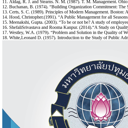
11. Aldag, R. J. and Stearns. N. M. (1987). T. M. Management. Ohio:
12. Buchanan, B. (1974). “Building Organization Commitment: The So
13. Certs, S. C. (1989). Principles of Modern Management. Boston:
14. Hood, Christopher.(1991). “A Public Management for all Seasons.
15. Meenakshi, Gupta. (2003). “To be or not be? A study of employee
16. ShefaliSrivastava and Rooma Kanpur. (2014).“A Study on Qualit
17. Westley, W.A. (1979). “Problem and Solution in the Quality of W
18. White,Leonard D. (1957). Introduction to the Study of Public Ad