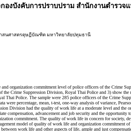
จกองบังคับการปราบปราม สำนักงานตำรวจแห
ศาสนศาสตรดุษฎีบัณฑิต มหาวิทยาลัยปทุมธานี
fe and organization commitment level of police officers of the Crime Sup
rs of the Crime Suppression Division, Royal Thai Police and 3) show th
yal Thai Police. The sample were 285 police officers of the Crime Supp
f data were percentage, mean, t-test, one-way analysis of variance, Pear
ssion Division had the quality of work life at a moderate level and the
iate compensation, advancement and job security and the opportunity to
anization commitment. The quality of work life in concern for society, 
gement model of quality of work life and organization commitment of t
 between work life and other aspects of life, ample and just compensat