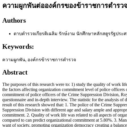
ความผูกพันต่อองค์กรของข้าราชการตำรว
Authors
ดาบตำรวจเกียรติเฉลิม รักษ์งาม
นักศึกษาหลักสตูรรัฐประ
Keywords:
ความผูกพัน, องค์กรข้าราชการตำรวจ
Abstract
The purposes of this research were to: 1) study the quality of work li
the factors affecting organization commitment level of police office
commitment of police officers of the Crime Suppression Division, Ro
questionnaire and in-depth interview. The statistic for the analysis o
result of this research showed that: 1. The police of the Crime Suppre
Suppression Division with different age and salary ample and appropr
commitment. 2. Quality of work life was related to all aspects of org
compared to can predict organizational commitment at 5.80%. 3. Mana
want of society, promoting organization democracy creating a balance