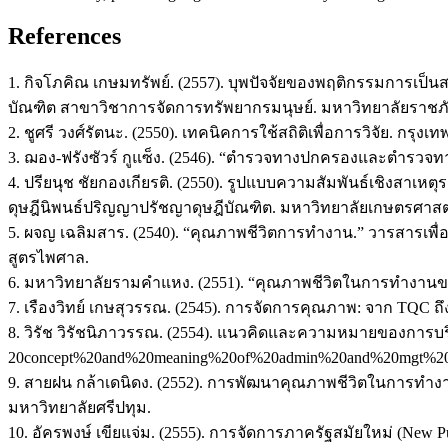
References
1. กิจโภคิณ เกษมทรัพย์. (2557). บุพปัจจัยของพฤติกรรมการเป
บัณฑิต สาขาวิชาการจัดการทรัพยากรมนุษย์. มหาวิทยาลัยราชภ
2. ชูศรี วงศ์รัตนะ. (2550). เทคนิคการใช้สถิติเพื่อการวิจัย. 
3. ฌอง-ฟรังซัวร์ กูแซ็ง. (2546). “ตำรวจทางปกครองและตำรวจทา
4. ปรียนุช ชัยกองเกียรติ. (2550). รูปแบบความสัมพันธ์เชิงส
ดุษฎีนิพนธ์ปริญญาปรัชญาดุษฎีบัณฑิต. มหาวิทยาลัยเกษตรศาสต
5. ผจญ เฉลิมสาร. (2540). “คุณภาพชีวิตการทำงาน.” วารสารเพื่อ
สูตรไพศาล.
6. มหาวิทยาลัยรามคำแหง. (2551). “คุณภาพชีวิตในการทำงานของล
7. เรืองวิทย์ เกษสุวรรณ. (2545). การจัดการคุณภาพ: จาก TQC
8. วิรัช วิรัชนิภาวรรณ. (2554). แนวคิดและความหมายของการบริหา
20concept%20and%20meaning%20of%20admin%20and%20mgt%20adm
9. สายฝน กล้าเดนิดง. (2552). การพัฒนาคุณภาพชีวิตในการทำง
มหาวิทยาลัยศรีปทุม.
10. อัครพงษ์ เขียแจ่ม. (2555). การจัดการภาครัฐสมัยใหม่ (New 