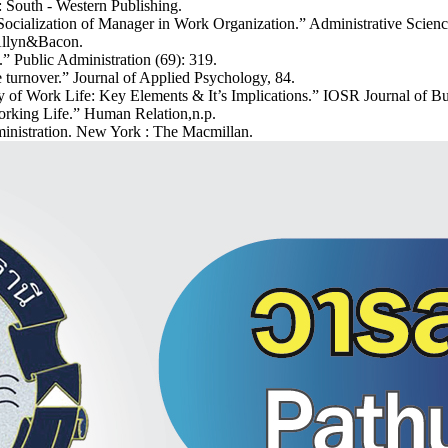
 South - Western Publishing.
cialization of Manager in Work Organization.” Administrative Science
 Allyn&Bacon.
” Public Administration (69): 319.
 turnover.” Journal of Applied Psychology, 84.
y of Work Life: Key Elements & It’s Implications.” IOSR Journal of B
orking Life.” Human Relation,n.p.
ministration. New York : The Macmillan.