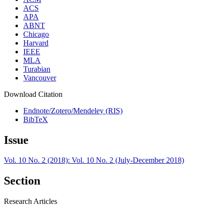
ACS
APA
ABNT
Chicago
Harvard
IEEE
MLA
Turabian
Vancouver
Download Citation
Endnote/Zotero/Mendeley (RIS)
BibTeX
Issue
Vol. 10 No. 2 (2018): Vol. 10 No. 2 (July-December 2018)
Section
Research Articles