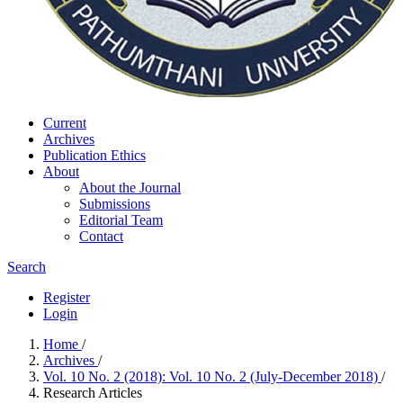
Current
Archives
Publication Ethics
About
About the Journal
Submissions
Editorial Team
Contact
Search
Register
Login
Home
/
Archives
/
Vol. 10 No. 2 (2018): Vol. 10 No. 2 (July-December 2018)
/
Research Articles