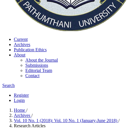
Current
Archives
Publication Ethics
About
About the Journal
Submissions
Editorial Team
Contact
Search
Register
Login
Home
/
Archives
/
Vol. 10 No. 1 (2018): Vol. 10 No. 1 (January-June 2018)
/
Research Articles