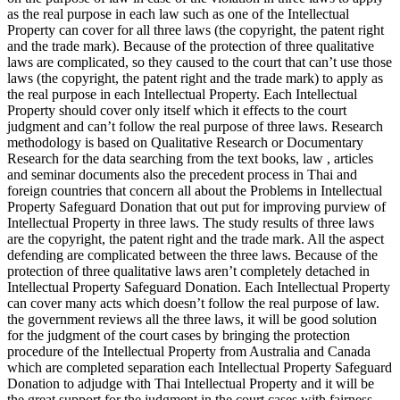
as the real purpose in each law such as one of the Intellectual
Property can cover for all three laws (the copyright, the patent right
and the trade mark). Because of the protection of three qualitative
laws are complicated, so they caused to the court that can’t use those
laws (the copyright, the patent right and the trade mark) to apply as
the real purpose in each Intellectual Property. Each Intellectual
Property should cover only itself which it effects to the court
judgment and can’t follow the real purpose of three laws. Research
methodology is based on Qualitative Research or Documentary
Research for the data searching from the text books, law , articles
and seminar documents also the precedent process in Thai and
foreign countries that concern all about the Problems in Intellectual
Property Safeguard Donation that out put for improving purview of
Intellectual Property in three laws. The study results of three laws
are the copyright, the patent right and the trade mark. All the aspect
defending are complicated between the three laws. Because of the
protection of three qualitative laws aren’t completely detached in
Intellectual Property Safeguard Donation. Each Intellectual Property
can cover many acts which doesn’t follow the real purpose of law.
the government reviews all the three laws, it will be good solution
for the judgment of the court cases by bringing the protection
procedure of the Intellectual Property from Australia and Canada
which are completed separation each Intellectual Property Safeguard
Donation to adjudge with Thai Intellectual Property and it will be
the great support for the judgment in the court cases with fairness