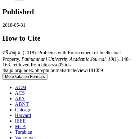
Published
2018-05-31
How to Cite
ศรีเกตุ ผ. (2018). Problems with Enforcement of Intellectual
Property.
Pathumthani University Academic Journal
,
10
(1), 148–
163. retrieved from https://so05.tci-
thaijo.org/index.php/ptujournal/article/view/181059
More Citation Formats
ACM
ACS
APA
ABNT
Chicago
Harvard
IEEE
MLA
Turabian
Vancouver