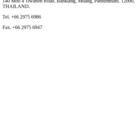
140 Moo 4 Tiwanon Road, Banklang, Muang, Pathumthani. 12000,
THAILAND.
Tel. +66 2975 6986
Fax. +66 2975 6947