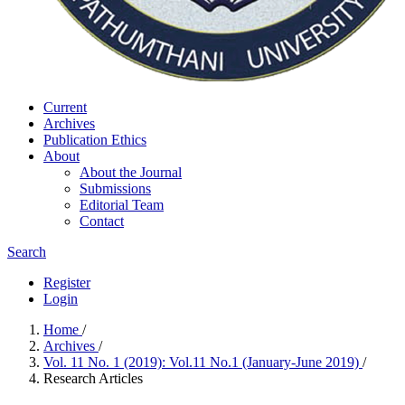
Current
Archives
Publication Ethics
About
About the Journal
Submissions
Editorial Team
Contact
Search
Register
Login
Home
/
Archives
/
Vol. 11 No. 1 (2019): Vol.11 No.1 (January-June 2019)
/
Research Articles