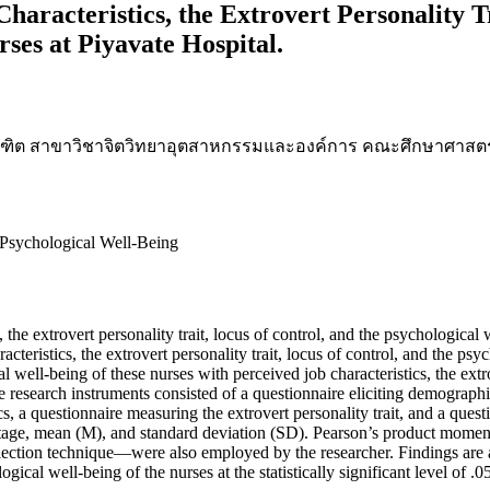
aracteristics, the Extrovert Personality Tr
ses at Piyavate Hospital.
ณฑิต สาขาวิชาจิตวิทยาอุตสาหกรรมและองค์การ คณะศึกษาศาสต
, Psychological Well-Being
s, the extrovert personality trait, locus of control, and the psychological
acteristics, the extrovert personality trait, locus of control, and the psy
 well-being of these nurses with perceived job characteristics, the extro
e research instruments consisted of a questionnaire eliciting demographi
cs, a questionnaire measuring the extrovert personality trait, and a ques
rcentage, mean (M), and standard deviation (SD). Pearson’s product mom
tion technique—were also employed by the researcher. Findings are as f
gical well-being of the nurses at the statistically significant level of .0