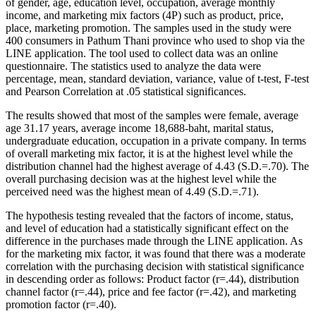
of gender, age, education level, occupation, average monthly
income, and marketing mix factors (4P) such as product, price,
place, marketing promotion. The samples used in the study were
400 consumers in Pathum Thani province who used to shop via the
LINE application. The tool used to collect data was an online
questionnaire. The statistics used to analyze the data were
percentage, mean, standard deviation, variance, value of t-test, F-test
and Pearson Correlation at .05 statistical significances.
The results showed that most of the samples were female, average
age 31.17 years, average income 18,688-baht, marital status,
undergraduate education, occupation in a private company. In terms
of overall marketing mix factor, it is at the highest level while the
distribution channel had the highest average of 4.43 (S.D.=.70). The
overall purchasing decision was at the highest level while the
perceived need was the highest mean of 4.49 (S.D.=.71).
The hypothesis testing revealed that the factors of income, status,
and level of education had a statistically significant effect on the
difference in the purchases made through the LINE application. As
for the marketing mix factor, it was found that there was a moderate
correlation with the purchasing decision with statistical significance
in descending order as follows: Product factor (r=.44), distribution
channel factor (r=.44), price and fee factor (r=.42), and marketing
promotion factor (r=.40).