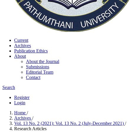
Current
Archives
Publication Ethics
About
About the Journal
Submissions
Editorial Team
Contact
Search
Register
Login
Home
/
Archives
/
Vol. 13 No. 2 (2021): Vol. 13 No. 2 (July-December 2021)
/
Research Articles