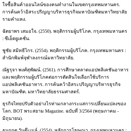
ใจซื้อสินค้าออนไลน์ของคนทำงานในเขตกรุงเทพมหานคร.
การค้นคว้าอิสระปริญญาบริหารธุรกิจมหาบัณฑิตมหาวิทยาลัย
รามคำแหง.
ฉัตยาพร เสมอใจ. (2550). พฤติกรรมผู้บริโภค. กรุงเทพมหานคร
: ซีเอ็ดยูเคชั่น.
ชูชัย สมิทธิไกร. (2554). พฤติกรรมผู้บริโภค. กรุงเทพมหานคร :
สำนักพิมพ์จุฬาลงกรณ์มหาวิทยาลัย.
ณัฐรุจา พงศ์สุพัฒน์. (2561). การศึกษาตลาดแอปพลิเคชันอาหาร
และพฤติกรรมผู้บริโภคต่อการตัดสินใจเลือกใช้บริการ
แอปพลิเคชันอาหาร. การค้นคว้าอิสระปริญญาบริหารธุรกิจ
มหาบัณฑิต. มหาวิทยาลัยธรรมศาสตร์.
ธุรกิจไทยปรับตัวอย่างไรท่ามกลางกระแสการเปลี่ยนแปลงของ
โลก. BOT พระสยาม Magazine. ฉบับที่ 3/2564 (พฤษภาคม -
มิถุนายน).
ธนกฤต วันต๊ะเมล์. (2554). หลักการโฆษณา. กรุงเทพมหานคร :