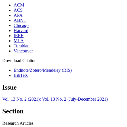
ACM
ACS
APA
ABNT
Chicago
Harvard
IEEE
MLA
Turabian
Vancouver
Download Citation
Endnote/Zotero/Mendeley (RIS)
BibTeX
Issue
Vol. 13 No. 2 (2021): Vol. 13 No. 2 (July-December 2021)
Section
Research Articles