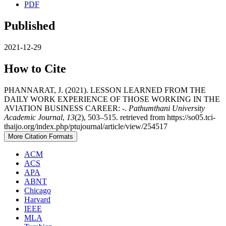
PDF
Published
2021-12-29
How to Cite
PHANNARAT, J. (2021). LESSON LEARNED FROM THE
DAILY WORK EXPERIENCE OF THOSE WORKING IN THE
AVIATION BUSINESS CAREER: -.
Pathumthani University
Academic Journal
,
13
(2), 503–515. retrieved from https://so05.tci-
thaijo.org/index.php/ptujournal/article/view/254517
More Citation Formats
ACM
ACS
APA
ABNT
Chicago
Harvard
IEEE
MLA