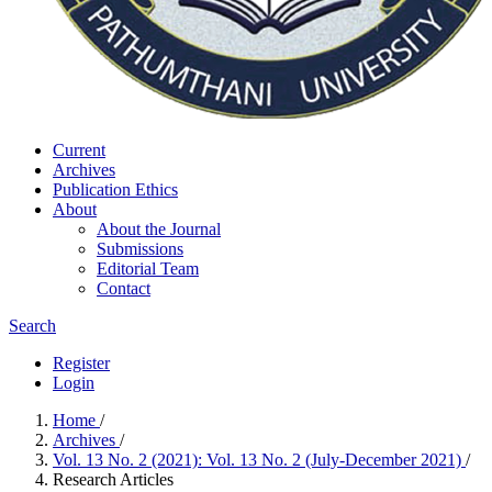
Current
Archives
Publication Ethics
About
About the Journal
Submissions
Editorial Team
Contact
Search
Register
Login
Home
/
Archives
/
Vol. 13 No. 2 (2021): Vol. 13 No. 2 (July-December 2021)
/
Research Articles