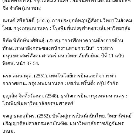
(พิมพ์ครั้งที่ 8). กรุงเทพมหานคร : อมรินทร์พริ้นติ้งแอนด์พับลิช
ชิ่ง จำกัด (มหาชน)
ณรงค์ ศรีสวัสดิ์. (2555). การประยุกต์ทฤษฎีสังคมวิทยาในสังคม
ไทย. กรุงเทพมหานคร : โรงพิมพ์แห่งจุฬาลงกรณ์มหาวิทยาลัย
ธีทัต พิทักษ์พงศ์พันธุ์. (2559). “การศึกษาความต้องการด้าน
ทักษะภาษาอังกฤษของพนักงานสายการบิน”. วารสาร
มนุษยศาสตร์สังคมศาสตร์ มหาวิทยาลัยทักษิณ. ปีที่ 11 ฉบับ
พิเศษ. หน้า 37-54.
นระ คมนามูล. (2551). เทคโนโลยีการบินและกิจการท่า
อากาศยาน. กรุงเทพมหานคร : เซเว่น พริ้นติ้ง กรุ๊ป จำกัด
บุญเลิศ จิตตั้งวัฒนา. (2548). ธุรกิจการบิน. กรุงเทพมหานคร :
โรงพิมพ์มหาวิทยาลัยธรรมศาสตร์
ผจญ ธนะสุมิตร. (2552). บันไดสู่การเป็นนักบินไทย. วิทยานิพนธ์
ปริญญาศิลปศาสตรมหาบัณฑิต. มหาวิทยาลัยราชภัฏจันทร
เกษม.