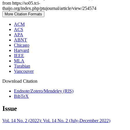
from https://so05.tci-
thaijo.org/index.php/ptujournal/article/view/254574
More Citation Formats
ACM
ACS
APA
ABNT
Chicago
Harvard
IEEE
MLA
Turabian
Vancouver
Download Citation
Endnote/Zotero/Mendeley (RIS)
BibTeX
Issue
Vol. 14 No. 2 (2022): Vol. 14 No. 2 (July-December 2022)