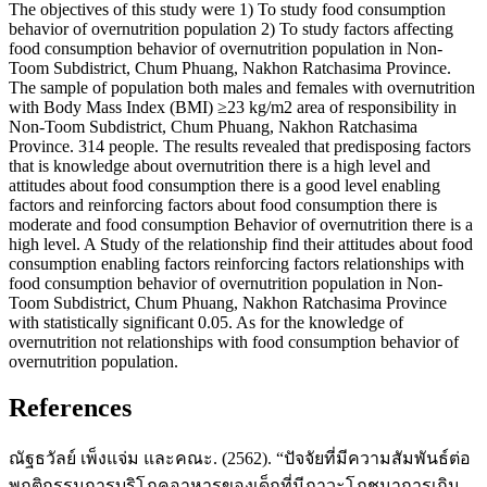
The objectives of this study were 1) To study food consumption
behavior of overnutrition population 2) To study factors affecting
food consumption behavior of overnutrition population in Non-
Toom Subdistrict, Chum Phuang, Nakhon Ratchasima Province.
The sample of population both males and females with overnutrition
with Body Mass Index (BMI) ≥23 kg/m2 area of responsibility in
Non-Toom Subdistrict, Chum Phuang, Nakhon Ratchasima
Province. 314 people. The results revealed that predisposing factors
that is knowledge about overnutrition there is a high level and
attitudes about food consumption there is a good level enabling
factors and reinforcing factors about food consumption there is
moderate and food consumption Behavior of overnutrition there is a
high level. A Study of the relationship find their attitudes about food
consumption enabling factors reinforcing factors relationships with
food consumption behavior of overnutrition population in Non-
Toom Subdistrict, Chum Phuang, Nakhon Ratchasima Province
with statistically significant 0.05. As for the knowledge of
overnutrition not relationships with food consumption behavior of
overnutrition population.
References
ณัฐธวัลย์ เพ็งแจ่ม และคณะ. (2562). “ปัจจัยที่มีความสัมพันธ์ต่อ
พฤติกรรมการบริโภคอาหารของเด็กที่มีภาวะโภชนาการเกิน