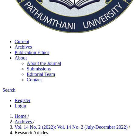
Current
Archives
Publication Ethics
About
About the Journal
Submissions
Editorial Team
Contact
Search
Register
Login
Home
/
Archives
/
Vol. 14 No. 2 (2022): Vol. 14 No. 2 (July-December 2022)
/
Research Articles