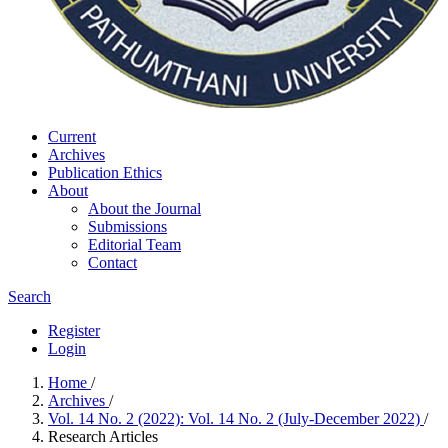
Current
Archives
Publication Ethics
About
About the Journal
Submissions
Editorial Team
Contact
Search
Register
Login
Home
/
Archives
/
Vol. 14 No. 2 (2022): Vol. 14 No. 2 (July-December 2022)
/
Research Articles