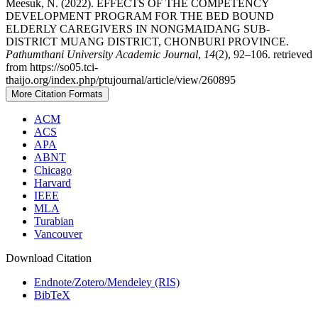
Meesuk, N. (2022). EFFECTS OF THE COMPETENCY
DEVELOPMENT PROGRAM FOR THE BED BOUND
ELDERLY CAREGIVERS IN NONGMAIDANG SUB-
DISTRICT MUANG DISTRICT, CHONBURI PROVINCE.
Pathumthani University Academic Journal
,
14
(2), 92–106. retrieved
from https://so05.tci-
thaijo.org/index.php/ptujournal/article/view/260895
More Citation Formats
ACM
ACS
APA
ABNT
Chicago
Harvard
IEEE
MLA
Turabian
Vancouver
Download Citation
Endnote/Zotero/Mendeley (RIS)
BibTeX