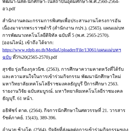
พัฒนา-นิสิต-นักศึกษา-ในสถาบันอุดมศึกษา-พ.ศ.2560-2564-
อว.pdf
สำนักงานคณะกรรมการพิเศษเพื่อประสานงานโครงการอัน
เนื่องมาจากพระราชดำริ (สำนักงาน กปร.). (2565). แผนแม่บท
การพัฒนาเทคโนโลยีดิจิทัล ฉบับที่ 5 (พ.ศ. 2565-2570).
[ออนไลน์]. เข้าถึง ได้จาก:
https://www.rdpb.go.th/MediaUploader/File/13061/แผนแม่บทฯ
ฉบับ
ที่5%20(2565-2570).pdf
สุรชัย รุ่งเรืองกุลวนิช. (2563). การศึกษาความคาดหวังที่ได้รับ
และความสนใจในการเข้าร่วมกิจกรรม พัฒนานักศึกษาใหม่
มหาวิทยาลัยเทคโนโลยีราชมงคลธัญบุรี ปีการศึกษา 2563.
รายงานวิจัย ฉบับสมบูรณ์. มหาวิทยาลัยเทคโนโลยีราชมงคล
ธัญบุรี. 61 หน้า.
อธิพัชร์ ดาด. (2564). กิจการนักศึกษาในศตวรรษที่ 21. วารสาร
รัชต์ภาคย์. 15(43), 389-396.
อำนวย ช้างโต. (2564). ปัจจัยที่ส่งผลต่อการเข้าร่วมกิจกรรมของ