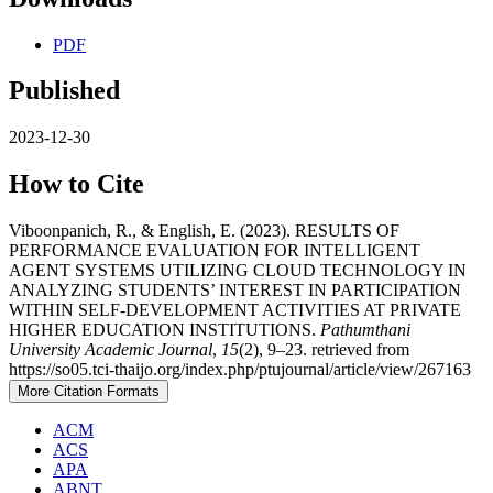
PDF
Published
2023-12-30
How to Cite
Viboonpanich, R., & English, E. (2023). RESULTS OF
PERFORMANCE EVALUATION FOR INTELLIGENT
AGENT SYSTEMS UTILIZING CLOUD TECHNOLOGY IN
ANALYZING STUDENTS’ INTEREST IN PARTICIPATION
WITHIN SELF-DEVELOPMENT ACTIVITIES AT PRIVATE
HIGHER EDUCATION INSTITUTIONS.
Pathumthani
University Academic Journal
,
15
(2), 9–23. retrieved from
https://so05.tci-thaijo.org/index.php/ptujournal/article/view/267163
More Citation Formats
ACM
ACS
APA
ABNT