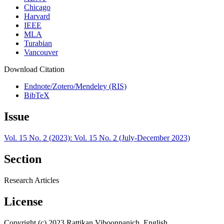
Chicago
Harvard
IEEE
MLA
Turabian
Vancouver
Download Citation
Endnote/Zotero/Mendeley (RIS)
BibTeX
Issue
Vol. 15 No. 2 (2023): Vol. 15 No. 2 (July-December 2023)
Section
Research Articles
License
Copyright (c) 2023 Rattikan Viboonpanich, English