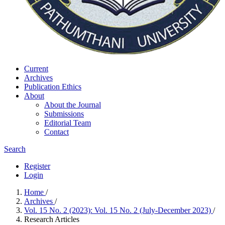
Current
Archives
Publication Ethics
About
About the Journal
Submissions
Editorial Team
Contact
Search
Register
Login
Home
/
Archives
/
Vol. 15 No. 2 (2023): Vol. 15 No. 2 (July-December 2023)
/
Research Articles