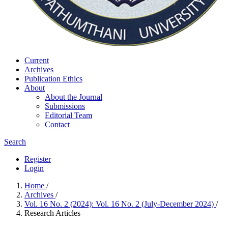
Current
Archives
Publication Ethics
About
About the Journal
Submissions
Editorial Team
Contact
Search
Register
Login
Home
/
Archives
/
Vol. 16 No. 2 (2024): Vol. 16 No. 2 (July-December 2024)
/
Research Articles