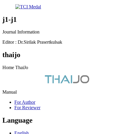
j1-j1
Journal Information
Editor : Dr.Sirilak Prasertkulsak
thaijo
Home ThaiJo
Manual
For Author
For Reviewer
Language
English