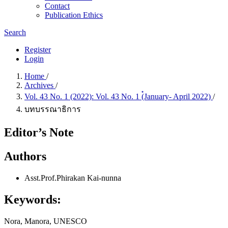
Contact
Publication Ethics
Search
Register
Login
Home
/
Archives
/
Vol. 43 No. 1 (2022): Vol. 43 No. 1 (๋January- April 2022)
/
บทบรรณาธิการ
Editor’s Note
Authors
Asst.Prof.Phirakan Kai-nunna
Keywords:
Nora, Manora, UNESCO