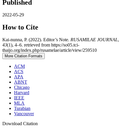
Published
2022-05-29
How to Cite
Kai-nunna, P. (2022). Editor’s Note.
RUSAMILAE JOURNAL
,
43
(1), 4–6. retrieved from https://so05.tci-
thaijo.org/index.php/rusamelae/article/view/259510
More Citation Formats
ACM
ACS
APA
ABNT
Chicago
Harvard
IEEE
MLA
Turabian
Vancouver
Download Citation