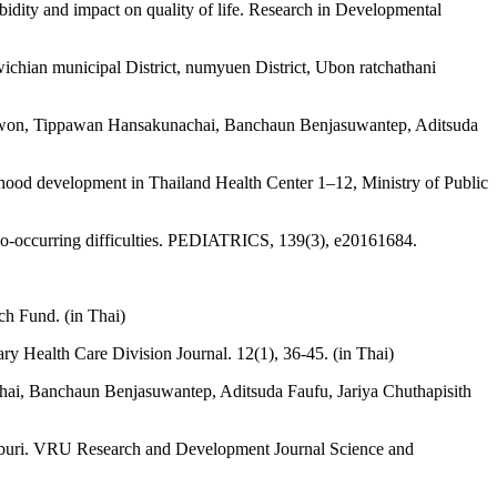
idity and impact on quality of life. Research in Developmental
chian municipal District, numyuen District, Ubon ratchathani
priwon, Tippawan Hansakunachai, Banchaun Benjasuwantep, Aditsuda
ldhood development in Thailand Health Center 1–12, Ministry of Public
d co-occurring difficulties. PEDIATRICS, 139(3), e20161684.
ch Fund. (in Thai)
y Health Care Division Journal. 12(1), 36-45. (in Thai)
ai, Banchaun Benjasuwantep, Aditsuda Faufu, Jariya Chuthapisith
haburi. VRU Research and Development Journal Science and