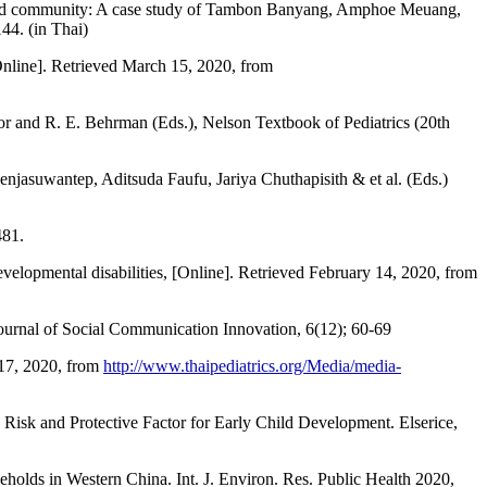
ly and community: A case study of Tambon Banyang, Amphoe Meuang,
44. (in Thai)
Online]. Retrieved March 15, 2020, from
r and R. E. Behrman (Eds.), Nelson Textbook of Pediatrics (20th
asuwantep, Aditsuda Faufu, Jariya Chuthapisith & et al. (Eds.)
481.
elopmental disabilities, [Online]. Retrieved February 14, 2020, from
ournal of Social Communication Innovation, 6(12); 60-69
y 17, 2020, from
http://www.thaipediatrics.org/Media/media-
 Risk and Protective Factor for Early Child Development. Elserice,
olds in Western China. Int. J. Environ. Res. Public Health 2020,