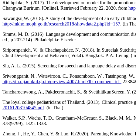
Ridthplake, S. (2017). The development on model for the promotion 
Changwat Burirum, [Online]. Retrieved February 22, 2020, from
htt
Sawangsri,W. (2018). A study of the development of an early childho
http://mkho.moph.go.th/research2018/showdata2.php?id=157
. (in Tha
Simms, M. D. (2016). Language development and communication disord
ed., p.207-214). Philadelphia: Elsevier.
Siripornpanich, V., & Chachapakdee, N. (2018). In Sureelak Sutchr
Child Development and Behavior ( Vol.4). Bangkok: P. A. Living. (in
Siu, A. L. (2015). Screening for speech and language delay and diso
Sriwongpanit, N., Wateviroon, C., Ponsomboon, W., Tatsinpong, W., A
https://th.rajanukul.go.th/preview-4007.html?fb_comment_id=
223848
Tancharoenwong, A., Pakdeeronachit, S., & SvetthitikunScreen, Y. (
The loyal college pediatricians of Thailand. (2013). Clinical practice 
20161208104845.pdf
. (in Thai)
Walker, S.P., Wachs, T. D., Grantham–McGreaor, S., Black, M. M., Nel
378(9799); 1325-1338.
Zhong, J., He, Y., Chen, Y. & Luo, R.(2020). Parenting Knowledge, P