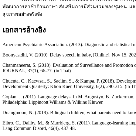
พัฒนาการล่าช้าด้านภาษา ส่งเสริมการมีส่วนร่วมของชุมชน และ
สุขภาพอย่างจริงจัง
เอกสารอ้างอิง
American Psychiatric Association. (2013). Diagnostic and statistical 
Boonyasidhi, V. (2010). Delay speech in baby, [Online]. Nov 15, 20
Chanmaneerat, S. (2018). Evaluation of Surveillance and Promotio
JOURNAL, 37(1), 66-77. (in Thai)
Chuenta, C., Kaewsai, S., Saelim, S., & Kampa. P. (2018). Developme
Development Quarterly: Khon Kaen University, 6(2), 290-315. (in Th
Coplan, J. (2011). Language delays. In M. Augustyn, B. Zuckerman, 
Philadelphia: Lippincott Williams & Wilkins Kluwer.
Duangmoon, N. (2019). Bilingual children, what parents need to kno
Elbro, C., Dallby, M., & Marrbjerg, S. (2011). Language-learning impai
Lang Commun Disord, 46(4), 437-48.