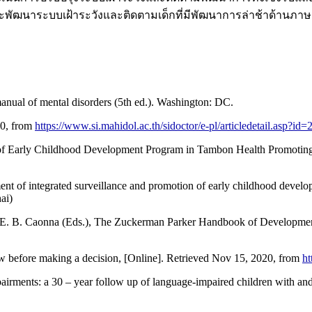
พัฒนาระบบเฝ้าระวังและติดตามเด็กที่มีพัฒนาการล่าช้าด้านภาษ
manual of mental disorders (5th ed.). Washington: DC.
20, from
https://www.si.mahidol.ac.th/sidoctor/e-pl/articledetail.asp?id=
n of Early Childhood Development Program in Tambon Health Promoti
nt of integrated surveillance and promotion of early childhood develo
ai)
E. B. Caonna (Eds.), The Zuckerman Parker Handbook of Developmental 
w before making a decision, [Online]. Retrieved Nov 15, 2020, from
ht
rments: a 30 – year follow up of language-impaired children with and wi