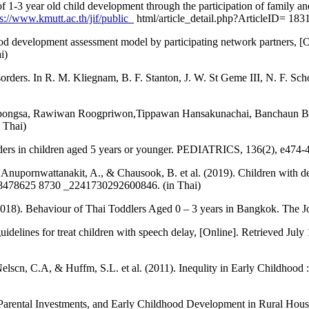
of 1-3 year old child development through the participation of fami
ps://www.kmutt.ac.th/jif/public_
html/article_detail.php?ArticleID= 1831
od development assessment model by participating network partners, [
i)
ers. In R. M. Kliegnam, B. F. Stanton, J. W. St Geme III, N. F. Scho
itpongsa, Rawiwan Roogpriwon,Tippawan Hansakunachai, Banchaun Benj
 Thai)
rders in children aged 5 years or younger. PEDIATRICS, 136(2), e474-
nupornwattanakit, A., & Chausook, B. et al. (2019). Children with dev
478625 8730 _2241730292600846. (in Thai)
2018). Behaviour of Thai Toddlers Aged 0 – 3 years in Bangkok. The J
guidelines for treat children with speech delay, [Online]. Retrieved Jul
scn, C.A, & Huffm, S.L. et al. (2011). Inequlity in Early Childhood :
arental Investments, and Early Childhood Development in Rural Househ