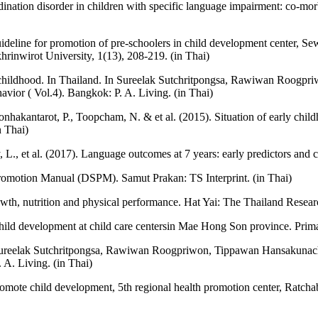
ation disorder in children with specific language impairment: co-morb
line for promotion of pre-schoolers in child development center, Sewi
hrinwirot University, 1(13), 208-219. (in Thai)
y childhood. In Thailand. In Sureelak Sutchritpongsa, Rawiwan Roog
avior ( Vol.4). Bangkok: P. A. Living. (in Thai)
onhakantarot, P., Toopcham, N. & et al. (2015). Situation of early chi
n Thai)
, L., et al. (2017). Language outcomes at 7 years: early predictors an
Promotion Manual (DSPM). Samut Prakan: TS Interprint. (in Thai)
th, nutrition and physical performance. Hat Yai: The Thailand Resear
ild development at child care centersin Mae Hong Son province. Primar
Sureelak Sutchritpongsa, Rawiwan Roogpriwon, Tippawan Hansakunach
 A. Living. (in Thai)
omote child development, 5th regional health promotion center, Ratc