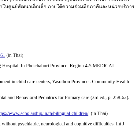
าในศูนย์พัฒนาเด็กเล็ก ภายใต้ความร่วมมือภาคีและหน่วยบริการ
261
(in Thai)
ng Hospital. In Phetchaburi Province. Region 4-5 MEDICAL
pment in child care centers, Yasothon Province . Community Health
and Behavioral Pediatrics for Primary care (3rd ed., p. 258-62).
tps://www.scholarship.in.th/bilingual-children/
. (in Thai)
thout psychiatric, neurological and cognitive difficulties. Int J