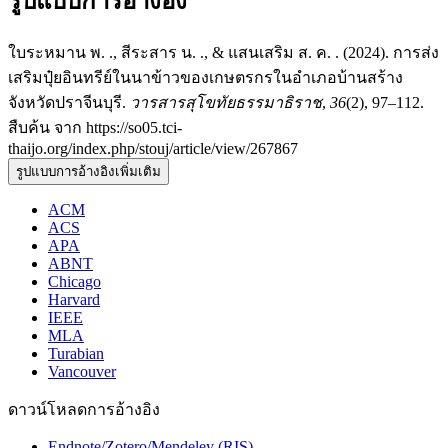
รูปแบบการอ้างอิง
ใบระหมาน พ. ., สีระสาร น. ., & แสนเสริม ส. ค. . (2024). การส่ง
เสริมปุ๋ยอินทรีย์ในนาข้าวของเกษตรกรในอำเภอบ้านสร้าง
จังหวัดปราจีนบุรี.
วารสารสุโขทัยธรรมาธิราช
,
36
(2), 97–112.
สืบค้น จาก https://so05.tci-
thaijo.org/index.php/stouj/article/view/267867
รูปแบบการอ้างอิงเพิ่มเติม
ACM
ACS
APA
ABNT
Chicago
Harvard
IEEE
MLA
Turabian
Vancouver
ดาวน์โหลดการอ้างอิง
Endnote/Zotero/Mendeley (RIS)