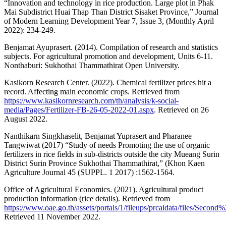
“Innovation and technology in rice production. Large plot in Phak
Mai Subdistrict Huai Thap Than District Sisaket Province,” Journal
of Modern Learning Development Year 7, Issue 3, (Monthly April
2022): 234-249.
Benjamat Ayuprasert. (2014). Compilation of research and statistics
subjects. For agricultural promotion and development, Units 6-11.
Nonthaburi: Sukhothai Thammathirat Open University.
Kasikorn Research Center. (2022). Chemical fertilizer prices hit a
record. Affecting main economic crops. Retrieved from
https://www.kasikornresearch.com/th/analysis/k-social-
media/Pages/Fertilizer-FB-26-05-2022-01.aspx
. Retrieved on 26
August 2022.
Nanthikarn Singkhaselit, Benjamat Yuprasert and Pharanee
Tangwiwat (2017) “Study of needs Promoting the use of organic
fertilizers in rice fields in sub-districts outside the city Mueang Surin
District Surin Province Sukhothai Thammathirat,” (Khon Kaen
Agriculture Journal 45 (SUPPL. 1 2017) :1562-1564.
Office of Agricultural Economics. (2021). Agricultural product
production information (rice details). Retrieved from
https://www.oae.go.th/assets/portals/1/fileups/prcaidata/files/Sec
Retrieved 11 November 2022.