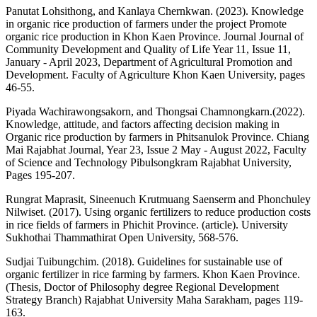
Panutat Lohsithong, and Kanlaya Chernkwan. (2023). Knowledge
in organic rice production of farmers under the project Promote
organic rice production in Khon Kaen Province. Journal Journal of
Community Development and Quality of Life Year 11, Issue 11,
January - April 2023, Department of Agricultural Promotion and
Development. Faculty of Agriculture Khon Kaen University, pages
46-55.
Piyada Wachirawongsakorn, and Thongsai Chamnongkarn.(2022).
Knowledge, attitude, and factors affecting decision making in
Organic rice production by farmers in Phitsanulok Province. Chiang
Mai Rajabhat Journal, Year 23, Issue 2 May - August 2022, Faculty
of Science and Technology Pibulsongkram Rajabhat University,
Pages 195-207.
Rungrat Maprasit, Sineenuch Krutmuang Saenserm and Phonchuley
Nilwiset. (2017). Using organic fertilizers to reduce production costs
in rice fields of farmers in Phichit Province. (article). University
Sukhothai Thammathirat Open University, 568-576.
Sudjai Tuibungchim. (2018). Guidelines for sustainable use of
organic fertilizer in rice farming by farmers. Khon Kaen Province.
(Thesis, Doctor of Philosophy degree Regional Development
Strategy Branch) Rajabhat University Maha Sarakham, pages 119-
163.