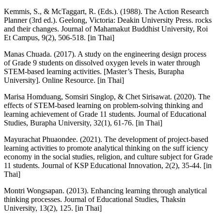
Kemmis, S., & McTaggart, R. (Eds.). (1988). The Action Research
Planner (3rd ed.). Geelong, Victoria: Deakin University Press. rocks
and their changes. Journal of Mahamakut Buddhist University, Roi
Et Campus, 9(2), 506-518. [in Thai]
Manas Chuada. (2017). A study on the engineering design process
of Grade 9 students on dissolved oxygen levels in water through
STEM-based learning activities. [Master’s Thesis, Burapha
University]. Online Resource. [in Thai]
Marisa Homduang, Somsiri Singlop, & Chet Sirisawat. (2020). The
effects of STEM-based learning on problem-solving thinking and
learning achievement of Grade 11 students. Journal of Educational
Studies, Burapha University, 32(1), 61-76. [in Thai]
Mayurachat Phuaondee. (2021). The development of project-based
learning activities to promote analytical thinking on the suff iciency
economy in the social studies, religion, and culture subject for Grade
11 students. Journal of KSP Educational Innovation, 2(2), 35-44. [in
Thai]
Montri Wongsapan. (2013). Enhancing learning through analytical
thinking processes. Journal of Educational Studies, Thaksin
University, 13(2), 125. [in Thai]