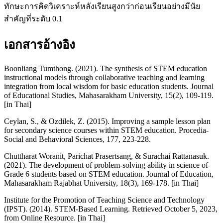
ทักษะการคิดวิเคราะห์หลังเรียนสูงกว่าก่อนเรียนอย่างมีนัย
สำคัญที่ระดับ 0.1
เอกสารอ้างอิง
Boonliang Tumthong. (2021). The synthesis of STEM education
instructional models through collaborative teaching and learning
integration from local wisdom for basic education students. Journal
of Educational Studies, Mahasarakham University, 15(2), 109-119.
[in Thai]
Ceylan, S., & Ozdilek, Z. (2015). Improving a sample lesson plan
for secondary science courses within STEM education. Procedia-
Social and Behavioral Sciences, 177, 223-228.
Chuttharat Woranit, Parichat Prasertsang, & Surachai Rattanasuk.
(2021). The development of problem-solving ability in science of
Grade 6 students based on STEM education. Journal of Education,
Mahasarakham Rajabhat University, 18(3), 169-178. [in Thai]
Institute for the Promotion of Teaching Science and Technology
(IPST). (2014). STEM-Based Learning. Retrieved October 5, 2023,
from Online Resource. [in Thai]