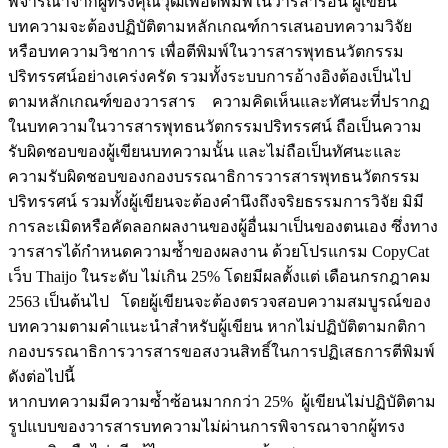
พิจารณาจากผู้ทรงคุณวุฒิเพื่อตีพิมพ์ในวารสารอื่น ผู้เขียน
บทความจะต้องปฏิบัติตามหลักเกณฑ์การเสนอบทความวิจัย
หรือบทความวิชาการ เพื่อตีพิมพ์ในวารสารพุทธนวัตกรรม
ปริทรรศน์อย่างเคร่งครัด รวมทั้งระบบการอ้างอิงต้องเป็นไป
ตามหลักเกณฑ์ของวารสาร ความคิดเห็นและทัศนะที่ปรากฏ
ในบทความในวารสารพุทธนวัตกรรมปริทรรศน์ ถือเป็นความ
รับผิดชอบของผู้เขียนบทความนั้น และไม่ถือเป็นทัศนะและ
ความรับผิดชอบของกองบรรณาธิการวารสารพุทธนวัตกรรม
ปริทรรศน์ รวมทั้งผู้เขียนจะต้องคำนึงถึงจริยธรรมการวิจัย มิมี
การละเมิดหรือคัดลอกผลงานของผู้อื่นมาเป็นของตนเอง ซึ่งทาง
วารสารได้กำหนดความซ้ำของผลงาน ด้วยโปรแกรม CopyCat
เว็บ Thaijo ในระดับ ไม่เกิน 25% โดยมีผลตั้งแต่ เดือนกรกฎาคม
2563 เป็นต้นไป โดยผู้เขียนจะต้องตรวจสอบความสมบูรณ์ของ
บทความตามคำแนะนำสำหรับผู้เขียน หากไม่ปฏิบัติตามกติกา
กองบรรณาธิการวารสารขอสงวนสิทธิ์ในการปฏิเสธการตีพิมพ์
ดังต่อไปนี้
หากบทความมีความซ้ำซ้อนมากกว่า 25% ผู้เขียนไม่ปฏิบัติตาม
รูปแบบของวารสารบทความไม่ผ่านการพิจารณาจากผู้ทรง