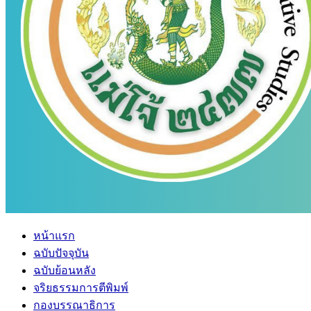
หน้าแรก
ฉบับปัจจุบัน
ฉบับย้อนหลัง
จริยธรรมการตีพิมพ์
กองบรรณาธิการ