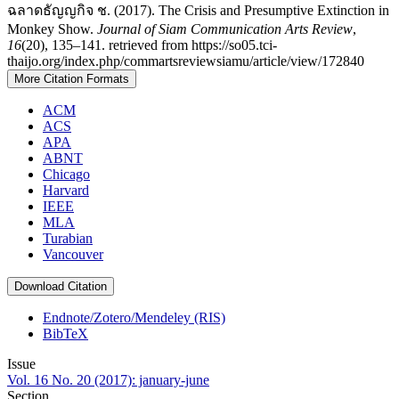
ฉลาดธัญญกิจ ช. (2017). The Crisis and Presumptive Extinction in
Monkey Show.
Journal of Siam Communication Arts Review
,
16
(20), 135–141. retrieved from https://so05.tci-
thaijo.org/index.php/commartsreviewsiamu/article/view/172840
More Citation Formats
ACM
ACS
APA
ABNT
Chicago
Harvard
IEEE
MLA
Turabian
Vancouver
Download Citation
Endnote/Zotero/Mendeley (RIS)
BibTeX
Issue
Vol. 16 No. 20 (2017): january-june
Section