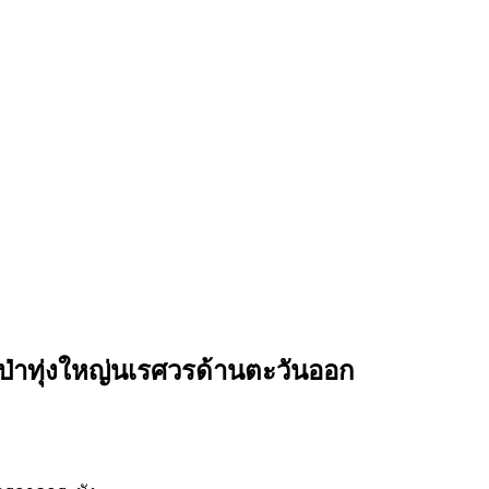
์ป่าทุ่งใหญ่นเรศวรด้านตะวันออก