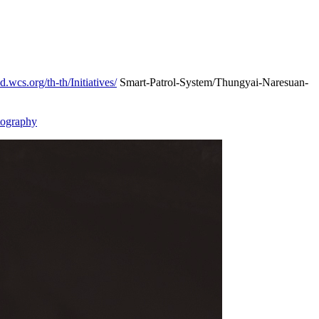
nd.wcs.org/th-th/Initiatives/
Smart-Patrol-System/Thungyai-Naresuan-
tography