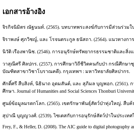
เอกสารอ้างอิง
จิรกิจนิมิตร ณัฐนนท์. (2565). บทบาทพระสงฆ์กับการมีส่วนร่วมใน
จิราพงษ์ ศุภวิชญ์, และ โรจนตระกูล ธนัสถา. (2564). แนวทางการส่ง
นิวัติ เรืองพานิช. (2546). การอนุรักษ์ทรัพยากรธรรมชาติและสิ่งแ
วาสุณีศรี ศิลปกร. (2557). การศึกษาวิถีชีวิตคนกับป่า กรณีศึ
บัณฑิตสาขาวิชาโบราณคดี). กรุงเทพฯ : มหาวิทยาลัยศิลปากร.
ศักดิ์ศรี สืบสิงห์, นิธินาถ อุดมสันต์, และ สุภิมล บุญพอก. (25
ศึกษา. Journal of Humanities and Social Sciences Thonburi Universit
ศูนย์ข้อมูลมรดกโลก. (2565). เขตรักษาพันธุ์สัตว์ป่าทุ่งใหญ่. สืบ
สุปาณี บุญญวงศ์. (2539). ไซเตสกับการอนุรักษ์สัตว์ป่าในประเทศ
Frey, F., & Heller, D. (2008). The AIC guide to digital photography 