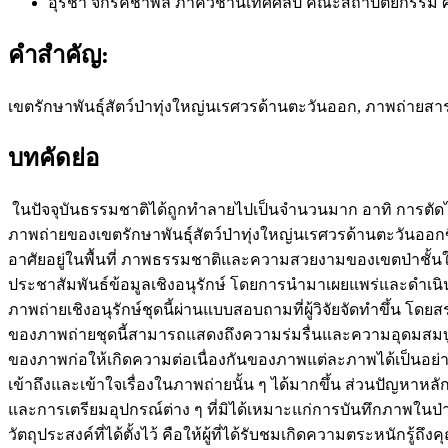
อุรชา จักรคชาพล
ภาควิชานิเทศศิลป์ คณะสถาปัตยกรรม
คำสำคัญ:
เขตรักษาพันธุ์สัตว์ป่าทุ่งใหญ่นเรศวรด้านตะวันออก, ภาพถ่ายสาร
บทคัดย่อ
ในปัจจุบันธรรมชาติได้ถูกทำลายไปเป็นจำนวนมาก อาทิ การตัดไม้
ภาพถ่ายของเขตรักษาพันธุ์สัตว์ป่าทุ่งใหญ่นเรศวรด้านตะวันออกขึ
อาศัยอยู่ในพื้นที่ ภาพธรรมชาติและความสวยงามของเขตป่าชั้นในเ
ประชาสัมพันธ์ข้อมูลเชิงอนุรักษ์ โดยการนำมาเผยแพร่และดำเนินก
ภาพถ่ายเชิงอนุรักษ์ชุดนี้ผ่านแบบสอบถามที่ผู้วิจัยจัดทำขึ้น 
ของภาพถ่ายชุดนี้สามารถแสดงถึงความร่มรื่นและความอุดมสมบูรณ์
ของภาพก่อให้เกิดความต่อเนื่องกันของภาพแต่ละภาพได้เป็นอย่างด
เข้าถึงและเข้าใจเรื่องในภาพถ่ายนั้น ๆ ได้มากขึ้น ส่วนปัญหาหล
และการเตรียมอุปกรณ์ต่าง ๆ ที่มิได้เหมาะแก่การบันทึกภาพในป่
วัตถุประสงค์ที่ได้ตั้งไว้ คือให้ผู้ที่ได้รับชมเกิดความตระหนักรู้ถึง