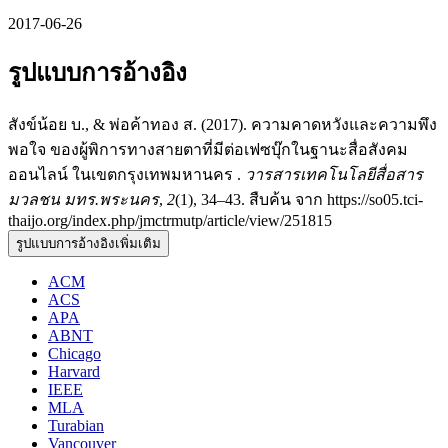
2017-06-26
รูปแบบการอ้างอิง
สังข์น้อย บ., & พ่อค้าทอง ส. (2017). ความคาดหวังและความพึง
พอใจ ของผู้พิการทางสายตาที่มีต่อเฟซบุ๊กในฐานะสื่อสังคม
ออนไลน์ ในเขตกรุงเทพมหานคร .
วารสารเทคโนโลยีสื่อสาร
มวลชน มทร.พระนคร
,
2
(1), 34–43. สืบค้น จาก https://so05.tci-
thaijo.org/index.php/jmctrmutp/article/view/251815
รูปแบบการอ้างอิงเพิ่มเติม
ACM
ACS
APA
ABNT
Chicago
Harvard
IEEE
MLA
Turabian
Vancouver