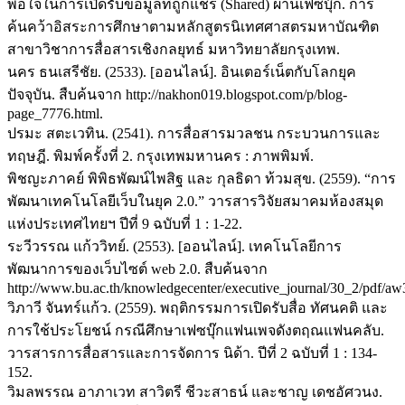
พอใจในการเปิดรับข้อมูลที่ถูกแชร์ (Shared) ผ่านเฟซบุ๊ก. การ
ค้นคว้าอิสระการศึกษาตามหลักสูตรนิเทศศาสตรมหาบัณฑิต
สาขาวิชาการสื่อสารเชิงกลยุทธ์ มหาวิทยาลัยกรุงเทพ.
นคร ธนเสรีชัย. (2533). [ออนไลน์]. อินเตอร์เน็ตกับโลกยุค
ปัจจุบัน. สืบค้นจาก http://nakhon019.blogspot.com/p/blog-
page_7776.html.
ปรมะ สตะเวทิน. (2541). การสื่อสารมวลชน กระบวนการและ
ทฤษฎี. พิมพ์ครั้งที่ 2. กรุงเทพมหานคร : ภาพพิมพ์.
พิชญะภาคย์ พิพิธพัฒน์ไพสิฐ และ กุลธิดา ท้วมสุข. (2559). “การ
พัฒนาเทคโนโลยีเว็บในยุค 2.0.” วารสารวิจัยสมาคมห้องสมุด
แห่งประเทศไทยฯ ปีที่ 9 ฉบับที่ 1 : 1-22.
ระวีวรรณ แก้ววิทย์. (2553). [ออนไลน์]. เทคโนโลยีการ
พัฒนาการของเว็บไซต์ web 2.0. สืบค้นจาก
http://www.bu.ac.th/knowledgecenter/executive_journal/30_2/pdf/aw
วิภาวี จันทร์แก้ว. (2559). พฤติกรรมการเปิดรับสื่อ ทัศนคติ และ
การใช้ประโยชน์ กรณีศึกษาเฟซบุ๊กแฟนเพจดังตฤณแฟนคลับ.
วารสารการสื่อสารและการจัดการ นิด้า. ปีที่ 2 ฉบับที่ 1 : 134-
152.
วิมลพรรณ อาภาเวท สาวิตรี ชีวะสาธน์ และชาญ เดชอัศวนง.