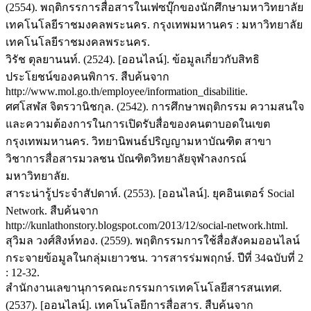
(2554). พฤติกรรการสื่อสารในเฟซบุ๊กของนักศึกษามหาวิทยาลัย
เทคโนโลยีราชมงคลพระนคร. กรุงเทพมหานคร : มหาวิทยาลัย
เทคโนโลยีราชมงคลพระนคร.
วิรัช ตุลยานนท์. (2524). [ออนไลน์]. ข้อมูลเกี่ยวกับสิทธิ
ประโยชน์ของคนพิการ. สืบค้นจาก
http://www.mol.go.th/employee/information_disabilitie.
ศศโสฬส จิตรวานิชกุล. (2542). การศึกษาพฤติกรรม ความสนใจ
และความต้องการในการเปิดรับสื่อของคนตาบอดในเขต
กรุงเทพมหานคร. วิทยานิพนธ์ปริญญามหาบัณฑิต สาขา
วิชาการสื่อสารมวลชน บัณฑิตวิทยาลัยจุฬาลงกรณ์
มหาวิทยาลัย.
สาระน่ารู้ประจำสัปดาห์. (2553). [ออนไลน์]. ยุคอินเตอร์ Social
Network. สืบค้นจาก
http://kunlathonstory.blogspot.com/2013/12/social-network.html.
สุวิมล วงศ์สิงห์ทอง. (2559). พฤติกรรมการใช้สื่อสังคมออนไลน์
กระจายข้อมูลในกลุ่มเยาวชน. วารสารร่มพฤกษ์. ปีที่ 34ฉบับที่ 2
: 12-32.
สำนักงานเลขานุการคณะกรรมการเทคโนโลยีสารสนเทศ.
(2537). [ออนไลน์]. เทคโนโลยีการสื่อสาร. สืบค้นจาก