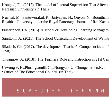
Kongted, Ph. (2017). The model of Internal Supervision That Affect
Naresuan University. (in Thai)
Nuansri, M., Pantuworakul, K., Jariyapan, N., Onyon, N., Boontham
Rajabhat University under the Royal Patronage. Journal of Roi Kaensa
Prasertphon, Ch. (2015). A Model or Developing Learning Management
Sangtong, A. (2021). The School Curriculum Development of Watjntr
Siladech, Ch. (2017). The development Teacher’s Competencies and T
Thai)
Thuannow, A. (2018). The Teacher's Role and Instruction in 21st Ce
Urwongse, K.,Phuangsomjit, Ch.,Nongyao, U.,Chongcharoen.K. and
: Office of The Educational Council. (in Thai)