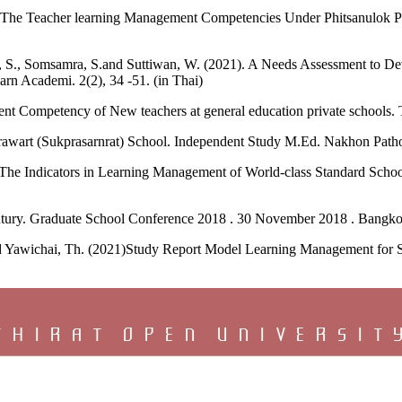
s The Teacher learning Management Competencies Under Phitsanulok Pr
, S., Somsamra, S.and Suttiwan, W. (2021). A Needs Assessment to De
rn Academi. 2(2), 34 -51. (in Thai)
 Competency of New teachers at general education private schools. Th
awart (Sukprasarnrat) School. Independent Study M.Ed. Nakhon Pathom
he Indicators in Learning Management of World-class Standard School.
ntury. Graduate School Conference 2018 . 30 November 2018 . Bangkok
 Yawichai, Th. (2021)Study Report Model Learning Management for S