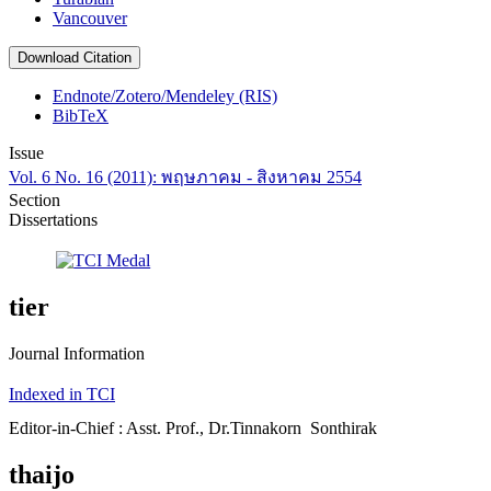
Vancouver
Download Citation
Endnote/Zotero/Mendeley (RIS)
BibTeX
Issue
Vol. 6 No. 16 (2011): พฤษภาคม - สิงหาคม 2554
Section
Dissertations
tier
Journal Information
Indexed in TCI
Editor-in-Chief : Asst. Prof., Dr.Tinnakorn Sonthirak
thaijo