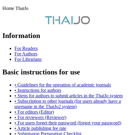
Home ThaiJo
Information
For Readers
For Authors
For Librarians
Basic instructions for use
• Guidelines for the operation of academic journals
• Instructions for authors
• Steps for authors to submit articles in the ThaiJo system
• Subscription to other journals (for users already have a
username in the ThaiJo2 system)
• For editors (Editor)
• For reviewers (Reviewer)
• For users forget their password (forgot your password)
• Article publishing fee rate
• Submission Preparation Checklist