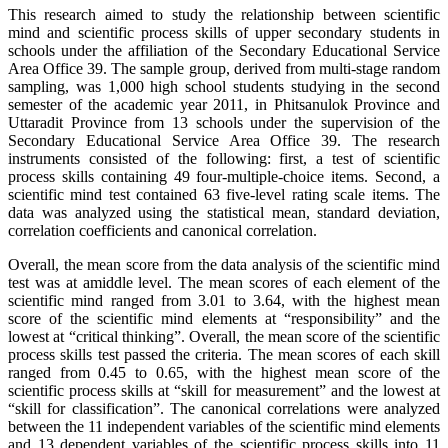
This research aimed to study the relationship between scientific
mind and scientific process skills of upper secondary students in
schools under the affiliation of the Secondary Educational Service
Area Office 39. The sample group, derived from multi-stage random
sampling, was 1,000 high school students studying in the second
semester of the academic year 2011, in Phitsanulok Province and
Uttaradit Province from 13 schools under the supervision of the
Secondary Educational Service Area Office 39. The research
instruments consisted of the following: first, a test of scientific
process skills containing 49 four-multiple-choice items. Second, a
scientific mind test contained 63 five-level rating scale items. The
data was analyzed using the statistical mean, standard deviation,
correlation coefficients and canonical correlation.
Overall, the mean score from the data analysis of the scientific mind
test was at amiddle level. The mean scores of each element of the
scientific mind ranged from 3.01 to 3.64, with the highest mean
score of the scientific mind elements at “responsibility” and the
lowest at “critical thinking”. Overall, the mean score of the scientific
process skills test passed the criteria. The mean scores of each skill
ranged from 0.45 to 0.65, with the highest mean score of the
scientific process skills at “skill for measurement” and the lowest at
“skill for classification”. The canonical correlations were analyzed
between the 11 independent variables of the scientific mind elements
and 13 dependent variables of the scientific process skills into 11