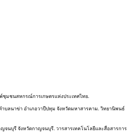
พิมพ์ชุมชนสหกรณ์การเกษตรแห่งประเทศไทย.
ษาตำบลนาข่า อำเภอวาปีปทุม จังหวัดมหาสารคาม. วิทยานิพนธ์
งกาญจนบุรี จังหวัดกาญจนบุรี. วารสารเทคโนโลยีและสื่อสารการ