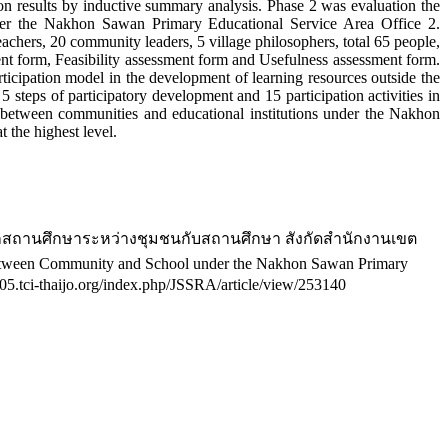
ion results by inductive summary analysis. Phase 2 was evaluation the
under the Nakhon Sawan Primary Educational Service Area Office 2.
eachers, 20 community leaders, 5 village philosophers, total 65 people,
nt form, Feasibility assessment form and Usefulness assessment form.
icipation model in the development of learning resources outside the
teps of participatory development and 15 participation activities in
ol between communities and educational institutions under the Nakhon
 the highest level.
นรู้นอกสถานศึกษาระหว่างชุมชนกับสถานศึกษา สังกัดสำนักงานเขต
etween Community and School under the Nakhon Sawan Primary
so05.tci-thaijo.org/index.php/JSSRA/article/view/253140