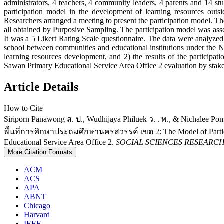
administrators, 4 teachers, 4 community leaders, 4 parents and 14 st
participation model in the development of learning resources out
Researchers arranged a meeting to present the participation model. The
all obtained by Purposive Sampling. The participation model was ass
It was a 5 Likert Rating Scale questionnaire. The data were analyze
school between communities and educational institutions under the N
learning resources development, and 2) the results of the participa
Sawan Primary Educational Service Area Office 2 evaluation by stakehol
Article Details
How to Cite
Siriporn Panawong ส. ป., Wudhijaya Philuek ว. . พ., & Nichal
พื้นที่การศึกษาประถมศึกษานครสวรรค์ เขต 2: The Model of Partici
Educational Service Area Office 2.
SOCIAL SCIENCES RESEARC
More Citation Formats
ACM
ACS
APA
ABNT
Chicago
Harvard
IEEE