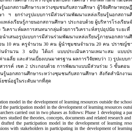
ยนรู้นอกสถานศึกษาระหว่างชุมชนกับสถานศึกษา ผู้วิจัยศึกษาทฤษ
กษา ฯ ยกร่างรูปแบบการมีส่วนร่วมพัฒนาแหล่งเรียนรู้นอกสถาน
ฒนาแหล่งเรียนรู้ภายนอกสถานศึกษา ประกอบด้วย ผู้บริหารโรงเรี
ิเคราะห์ผลการสนทนากลุ่มด้วยการวิเคราะห์สรุปอุปนัย ระยะที่
เพื่อนำเสนอรูปแบบการมีส่วนร่วมพัฒนาแหล่งเรียนรู้ภายนอกสถาน
นจำนวน 10 คน ครูจำนวน 30 คน ผู้นำชุมชนจำนวน 20 คน ปราช
เมินจำนวน 3 ฉบับ ได้แก่ แบบประเมินความเหมาะสม แบบประ
เฉลี่ย และส่วนเบี่ยงเบนมาตรฐาน ผลการวิจัยพบว่า 1) รูปแบบก
รสวรรค์ เขต 2 ประกอบด้วย การพัฒนาแบบมีส่วนร่วม 5 ขั้นตอน
นรู้นอกสถานศึกษาระหว่างชุมชนกับสถานศึกษา สังกัดสํานักงานเข
ชน์อยู่ในระดับมากที่สุด
on model in the development of learning resources outside the schoo
 the participation model in the development of learning resources outs
hers carried out in two phases as follows: Phase 1 developing a part
rs studied the theories, concepts, documents and related research and the
 drafted the participation model in the development of learning re
ssions with stakeholders in participating in the development of learnin