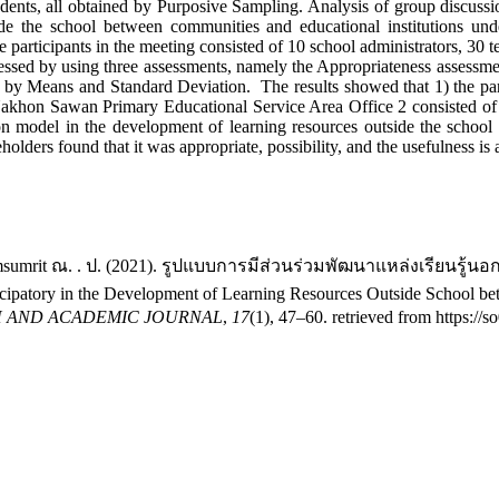
udents, all obtained by Purposive Sampling. Analysis of group discuss
side the school between communities and educational institutions 
 participants in the meeting consisted of 10 school administrators, 30 t
essed by using three assessments, namely the Appropriateness assessme
d by Means and Standard Deviation. The results showed that 1) the part
akhon Sawan Primary Educational Service Area Office 2 consisted of 5 s
tion model in the development of learning resources outside the scho
ders found that it was appropriate, possibility, and the usefulness is at
ee Pomsumrit ณ. . ป. (2021). รูปแบบการมีส่วนร่วมพัฒนาแหล่งเรีย
patory in the Development of Learning Resources Outside School b
H AND ACADEMIC JOURNAL
,
17
(1), 47–60. retrieved from https://