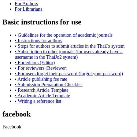
For Authors
For Librarians
Basic instructions for use
• Guidelines for the operation of academic journals
• Instructions for authors
• Steps for authors to submit articles in the ThaiJo system
• Subscription to other journals (for users already have a
username in the ThaiJo2 system)
• For editors (Editor)
• For reviewers (Reviewer)
• For users forget their password (forgot your password)
• Article publishing fee rate
• Submission Preparation Checklist
•
Research Article
Template
• Academic Article Template
• Writing a reference list
facebook
Facebook