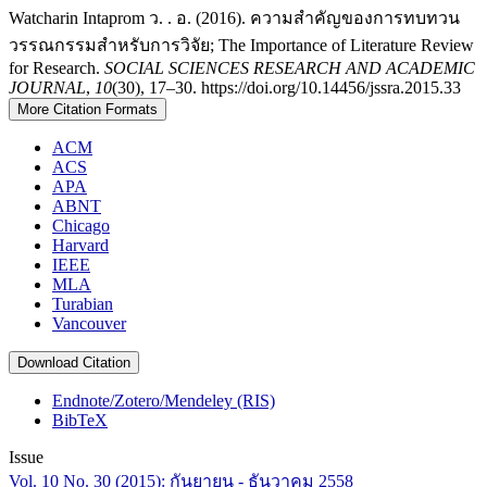
Watcharin Intaprom ว. . อ. (2016). ความสำคัญของการทบทวน
วรรณกรรมสำหรับการวิจัย; The Importance of Literature Review
for Research.
SOCIAL SCIENCES RESEARCH AND ACADEMIC
JOURNAL
,
10
(30), 17–30. https://doi.org/10.14456/jssra.2015.33
More Citation Formats
ACM
ACS
APA
ABNT
Chicago
Harvard
IEEE
MLA
Turabian
Vancouver
Download Citation
Endnote/Zotero/Mendeley (RIS)
BibTeX
Issue
Vol. 10 No. 30 (2015): กันยายน - ธันวาคม 2558