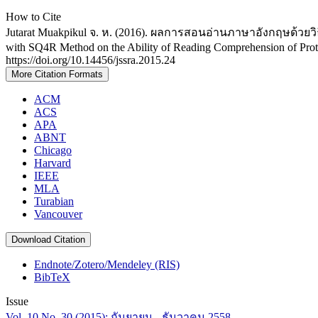
How to Cite
Jutarat Muakpikul จ. ห. (2016). ผลการสอนอ่านภาษาอังกฤษด้วยวิธี
with SQ4R Method on the Ability of Reading Comprehension of Pro
https://doi.org/10.14456/jssra.2015.24
More Citation Formats
ACM
ACS
APA
ABNT
Chicago
Harvard
IEEE
MLA
Turabian
Vancouver
Download Citation
Endnote/Zotero/Mendeley (RIS)
BibTeX
Issue
Vol. 10 No. 30 (2015): กันยายน - ธันวาคม 2558