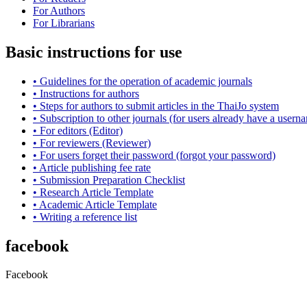
For Authors
For Librarians
Basic instructions for use
• Guidelines for the operation of academic journals
• Instructions for authors
• Steps for authors to submit articles in the ThaiJo system
• Subscription to other journals (for users already have a user
• For editors (Editor)
• For reviewers (Reviewer)
• For users forget their password (forgot your password)
• Article publishing fee rate
• Submission Preparation Checklist
•
Research Article
Template
• Academic Article Template
• Writing a reference list
facebook
Facebook