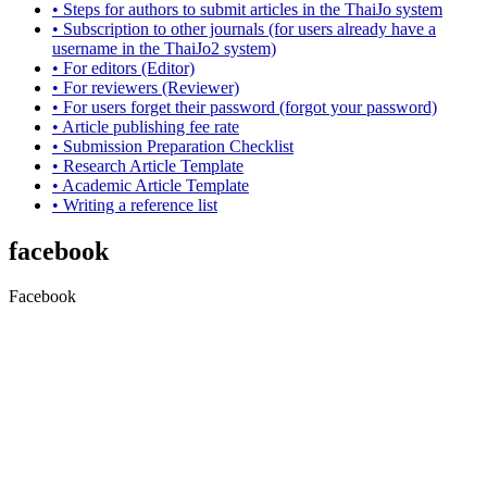
• Steps for authors to submit articles in the ThaiJo system
• Subscription to other journals (for users already have a
username in the ThaiJo2 system)
• For editors (Editor)
• For reviewers (Reviewer)
• For users forget their password (forgot your password)
• Article publishing fee rate
• Submission Preparation Checklist
•
Research Article
Template
• Academic Article Template
• Writing a reference list
facebook
Facebook