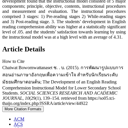
development found that the instructional model consisted of 5 major
components; principle, objective, contents, instructional procedures
and measurement and evaluation. The instructional procedures
comprised 3 stages: 1) Pre-reading stages 2) While-reading stages
and 3) Post-reading stage. 3. The students’ development in English
reading comprehension ability was higher at a statistically significant
level of .05. and the students’ satisfaction towards learning by using
the instructional model was at a high level with an average of 4.31.
Article Details
How to Cite
Chaiwat Bowornwattanaset ช. . บ. (2015). การพัฒนารูปแบบการ
สอนอ่านภาษาอังกฤษเพื่อความเข้าใจ สำหรับนักเรียนระดับ
มัธยมศึกษาตอนต้น; The Development of an English Reading
Comprehension Instructional Model for Lower Secondary School
Students.
SOCIAL SCIENCES RESEARCH AND ACADEMIC
JOURNAL
,
10
(29(1), 139–154. retrieved from https://so05.tci-
thaijo.org/index.php/JSSRA/article/view/44922
More Citation Formats
ACM
ACS