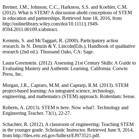
Breiner, J.M., Johnson, C.C., Harkness, S.S. and Koehler, C.M.
(2012). What is STEM? A discussion aboht conceptions of STEM
in education and partnerships. Retrieved June 18, 2016, from
http://onlinelibrary.wiley.com/doi/10.1111/j.1949-
8594.2011.00109.x/abstract.
Kemmis, S. and McTaggart, R. (2000). Participatory action
research. In N. Denzin & Y. Lincoln(Eds.), Handbook of qualitative
research (2nd ed.). Thousand Oaks, CA: Sage.
Laura Greenstein. (2012). Assessing 21st Century Skills: A Guide to
Evaluating Mastery and Authentic Learning. California: Corwin
Press, Inc.
Morgan, J.R., Capraro, M.M. and Caprarp, R.M. (2013). STEM
project-based learning: An integrated science, technology,
engineering, and mathematics (STEM) approach. Rotterdam: Sense.
Roberts, A. (2013). STEM is here. Now what?. Technology and
Engineering Teacher. 73(1), 22-27.
Schachter, R. (2012). A classroom of engineering: Teaching STEM
in the younger grade. Scholastic Instructor. Retrieved June 9, 2014,
from http://files.eric.ed.gov/fulltext/EJ973521.pdf.