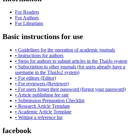
For Readers
For Authors
For Librarians
Basic instructions for use
• Guidelines for the operation of academic journals
• Instructions for authors
• Steps for authors to submit articles in the ThaiJo system
• Subscription to other journals (for users already have a
username in the ThaiJo2 system)
• For editors (Editor)
• For reviewers (Reviewer)
• For users forget their password (forgot your password)
• Article publishing fee rate
• Submission Preparation Checklist
•
Research Article
Template
• Academic Article Template
• Writing a reference list
facebook