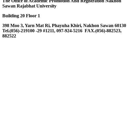
The Office of Academic Promotion And Registration Nakhon
Sawan Rajabhat University
Building 20 Floor 1
398 Moo 3, Yarn Mat Ri, Phayuha Khiri, Nakhon Sawan 60130
Tel.(056)-219100 -29 #1211, 097-924-5216 FAX.(056)-882523,
882522