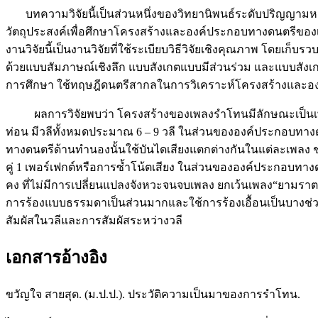
บทความวิจัยนี้เป็นส่วนหนึ่งของวิทยานิพนธ์ระดับปริญญามห
วัตถุประสงค์เพื่อศึกษาโครงสร้างและองค์ประกอบทางดนตรีของเพลง
งานวิจัยนี้เป็นงานวิจัยที่ใช้ระเบียบวิธีวิจัยเชิงคุณภาพ โดยเก็บ
ด้วยแบบสัมภาษณ์เชิงลึก แบบสังเกตแบบมีส่วนร่วม และแบบสังเ
การศึกษา ใช้ทฤษฎีดนตรีสากลในการวิเคราะห์โครงสร้างและอง
ผลการวิจัยพบว่า โครงสร้างของเพลงรำโทนมีลักษณะเป็นเพลงท
ท่อน มีวลีทั้งหมดประมาณ 6 – 9 วลี ในส่วนขององค์ประกอบทางด
ทางดนตรีด้านทำนองนั้นใช้บันไดเสียงแตกต่างกันในแต่ละเพลง ช่วง
คู่ 1 เพอร์เฟกต์หรือการซ้ำโน้ตเสียง ในส่วนขององค์ประกอบทาง
คง ที่ไม่มีการเปลี่ยนแปลงจังหวะจนจบเพลง ยกเว้นเพลง“ยามราตร
การร้องแบบธรรมดาเป็นส่วนมากและใช้การร้องเอื้อนเป็นบางช่วง
สัมผัสในวลีและการสัมผัสระหว่างวลี
เอกสารอ้างอิง
ขวัญใจ สายสุด. (ม.ป.ป.). ประวัติความเป็นมาของการรำโทน.