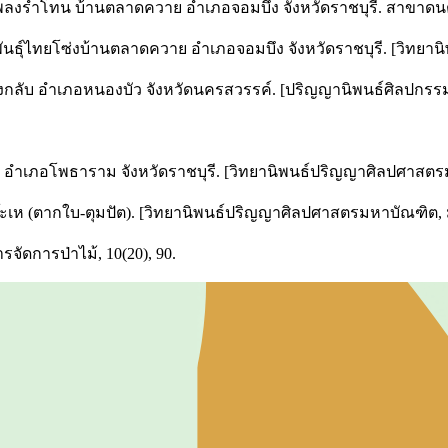
เพลงรำโทน บ้านตลาดควาย อำเภอจอมบึง จังหวัดราชบุรี. สาขาดนต
ิพันธุ์ไทยโซ่งบ้านตลาดควาย อำเภอจอมบึง จังหวัดราชบุรี. [วิท
กลับ อำเภอหนองบัว จังหวัดนครสวรรค์. [ปริญญานิพนธ์ศิลปกร
 อำเภอโพธาราม จังหวัดราชบุรี. [วิทยานิพนธ์ปริญญาศิลปศาสตร
จ๊ะเห (ตากใบ-ตุมปัต). [วิทยานิพนธ์ปริญญาศิลปศาสตรมหาบัณฑิต,
ัดการป่าไม้, 10(20), 90.