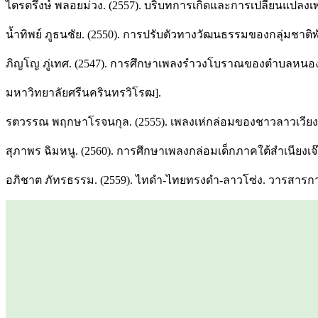
ไตรตรึงษ์ พลอยม่วง. (2557). บริบทการเกิดและการเปลี่ยนแปลง
น้ำทิพย์ ภูธนชัย. (2550). การปรับตัวทางวัฒนธรรมของกลุ่มชาต
ภิญโญ ภู่เทศ. (2547). การศึกษาเพลงรำวงโบราณของตำบลหนอง
มหาวิทยาลัยศรีนครินทรวิโรฒ].
รตวรรณ พฤกษาโรจนกุล. (2555). เพลงเห่กล่อมของชาวลาวเวียง
สุภาพร ฉิมหนู. (2560). การศึกษาเพลงกล่อมเด็กภาคใต้สำเนียงเ
อภิชาต ภัทรธรรม. (2559). ไทดำ-ไทยทรงดำ-ลาวโซ่ง. วารสารการจ