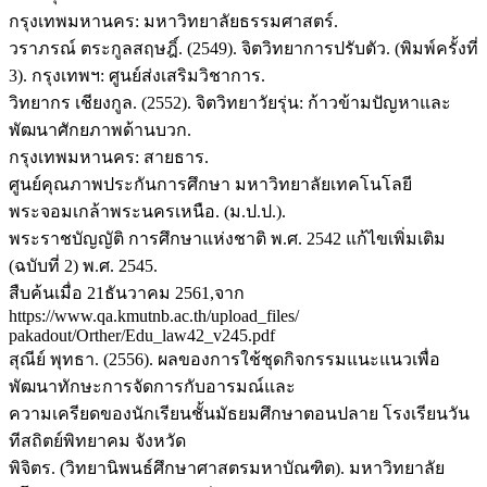
กรุงเทพมหานคร: มหาวิทยาลัยธรรมศาสตร์.
วราภรณ์ ตระกูลสฤษฎิ์. (2549). จิตวิทยาการปรับตัว. (พิมพ์ครั้งที่
3). กรุงเทพฯ: ศูนย์ส่งเสริมวิชาการ.
วิทยากร เชียงกูล. (2552). จิตวิทยาวัยรุ่น: ก้าวข้ามปัญหาและ
พัฒนาศักยภาพด้านบวก.
กรุงเทพมหานคร: สายธาร.
ศูนย์คุณภาพประกันการศึกษา มหาวิทยาลัยเทคโนโลยี
พระจอมเกล้าพระนครเหนือ. (ม.ป.ป.).
พระราชบัญญัติ การศึกษาแห่งชาติ พ.ศ. 2542 แก้ไขเพิ่มเติม
(ฉบับที่ 2) พ.ศ. 2545.
สืบค้นเมื่อ 21ธันวาคม 2561,จาก
https://www.qa.kmutnb.ac.th/upload_files/
pakadout/Orther/Edu_law42_v245.pdf
สุณีย์ พุทธา. (2556). ผลของการใช้ชุดกิจกรรมแนะแนวเพื่อ
พัฒนาทักษะการจัดการกับอารมณ์และ
ความเครียดของนักเรียนชั้นมัธยมศึกษาตอนปลาย โรงเรียนวัน
ทีสถิตย์พิทยาคม จังหวัด
พิจิตร. (วิทยานิพนธ์ศึกษาศาสตรมหาบัณฑิต). มหาวิทยาลัย