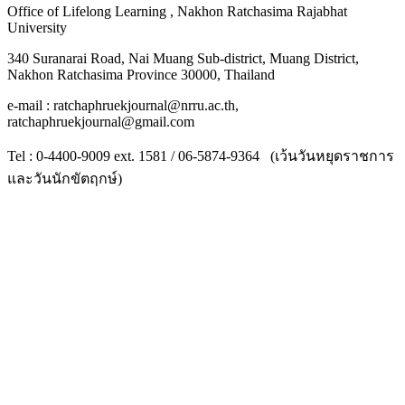
Office of Lifelong Learning , Nakhon Ratchasima Rajabhat
University
340 Suranarai Road, Nai Muang Sub-district, Muang District,
Nakhon Ratchasima Province 30000, Thailand
e-mail : ratchaphruekjournal@nrru.ac.th,
ratchaphruekjournal@gmail.com
Tel : 0-4400-9009 ext. 1581 / 06-5874-9364 (เว้นวันหยุดราชการ
และวันนักขัตฤกษ์)