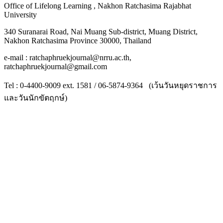
Office of Lifelong Learning , Nakhon Ratchasima Rajabhat
University
340 Suranarai Road, Nai Muang Sub-district, Muang District,
Nakhon Ratchasima Province 30000, Thailand
e-mail : ratchaphruekjournal@nrru.ac.th,
ratchaphruekjournal@gmail.com
Tel : 0-4400-9009 ext. 1581 / 06-5874-9364 (เว้นวันหยุดราชการ
และวันนักขัตฤกษ์)