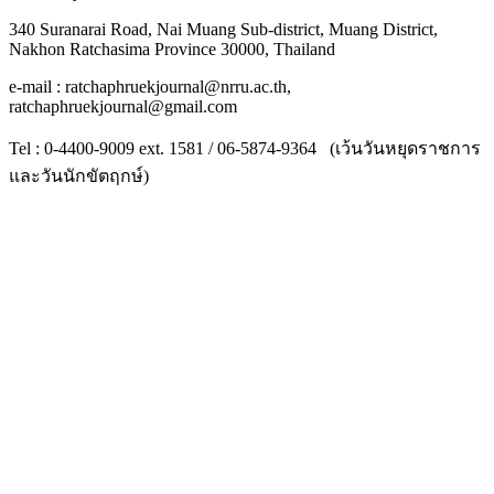
340 Suranarai Road, Nai Muang Sub-district, Muang District,
Nakhon Ratchasima Province 30000, Thailand
e-mail : ratchaphruekjournal@nrru.ac.th,
ratchaphruekjournal@gmail.com
Tel : 0-4400-9009 ext. 1581 / 06-5874-9364 (เว้นวันหยุดราชการ
และวันนักขัตฤกษ์)