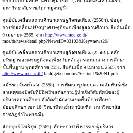
ศึกษาประถมศึกษานครปฐม เขต 1 (วิทยานิพนธ์มหาบัณฑิต,
มหาวิทยาลัยราชภัฏกาญจนบุรี).
ศูนย์ขับเคลื่อนสถานศึกษาเศรษฐกิจพอเพียง. (2556ก). ข้อมูล
การขับเคลื่อนปรัชญาเศรษฐกิจพอเพียงสู่สถานศึกษา. สืบค้นเมื่อ
9 เมษายน 2565, จาก
http://www.moe.go.th/
moe/th/news/detail.php?NewsID=33103&Key=news20/
ศูนย์ขับเคลื่อนสถานศึกษาเศรษฐกิจพอเพียง. (2556ข). หลัก
ปรัชญาของเศรษฐกิจพอเพียงกับหลักสูตรแกนกลางการศึกษา
ขั้นพื้นฐาน พุทธศักราช 2551. สืบค้นเมื่อ 9 เมษายน 2565, จาก
http://www.mcl.ac.th/
buddget/economy/Section1%20N1.pdf/
สมัชชา จันทร์แสง. (2558). การพัฒนารูปแบบความสัมพันธ์เชิง
สาเหตุของปัจจัยที่มีอิทธิพลต่อภาวะผู้นำเชิงวิสัยทัศน์ของผู้
บริหารสถานศึกษา สังกัดสำนักงานเขตพื้นที่การศึกษา
มัธยมศึกษา เขต 18 (วิทยานิพนธ์มหาบัณฑิต, มหาวิทยาลัย
ราชภัฏรำไพพรรณี).
สัตตบุษย์ โพธิรุท. (2565). ทักษะการบริหารของผู้บริหาร