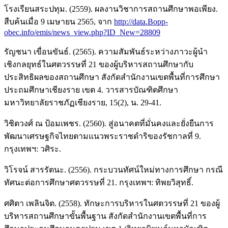
โรงเรียนสระปทุม. (2559). ผลงานวิชาการสถานศึกษาพอเพียง.
สืบค้นเมื่อ 9 เมษายน 2565, จาก
http://data.Bopp-
obec.info/emis/news_view.php?ID_New=28809
รัญชนา เขื่อนขันธ์. (2565). ความสัมพันธ์ระหว่างภาวะผู้นำ
เชิงกลยุทธ์ในศตวรรษที่ 21 ของผู้บริหารสถานศึกษากับ
ประสิทธิผลของสถานศึกษา สังกัดสำนักงานเขตพื้นที่การศึกษา
ประถมศึกษาเชียงราย เขต 4. วารสารบัณฑิตศึกษา
มหาวิทยาลัยราชภัฏเชียงราย, 15(2), น. 29-41.
วิชิตวงศ์ ณ ป้อมเพชร. (2560). สู่อนาคตที่มั่นคงและยั่งยืนการ
พัฒนาเศรษฐกิจไทยตามแนวพระราชดำริของรัชกาลที่ 9.
กรุงเทพฯ: วศิระ.
วิโรจน์ สารรัตนะ. (2556). กระบวนทัศน์ใหม่ทางการศึกษา กรณี
ทัศนะต่อการศึกษาศตวรรษที่ 21. กรุงเทพฯ: ทิพยวิสุทธิ์.
ศศิตา เพลินจิต. (2558). ทักษะการบริหารในศตวรรษที่ 21 ของผู้
บริหารสถานศึกษาขั้นพื้นฐาน สังกัดสำนักงานเขตพื้นที่การ