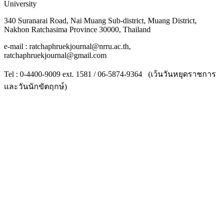
University
340 Suranarai Road, Nai Muang Sub-district, Muang District,
Nakhon Ratchasima Province 30000, Thailand
e-mail : ratchaphruekjournal@nrru.ac.th,
ratchaphruekjournal@gmail.com
Tel : 0-4400-9009 ext. 1581 / 06-5874-9364 (เว้นวันหยุดราชการ
และวันนักขัตฤกษ์)