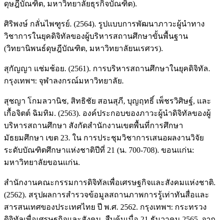
ดุษฎีบัณฑิต, มหาวิทยาลัยธุรกิจบัณฑิต).
ศิริพงษ์ กลั่นไพฑูรย์. (2564). รูปแบบการพัฒนาภาวะผู้นำทาง
วิชาการในยุคดิจิทัลของผู้บริหารสถานศึกษาขั้นพื้นฐาน
(วิทยานิพนธ์ดุษฎีบัณฑิต, มหาวิทยาลัยนเรศวร).
สุกัญญา แช่มช้อย. (2561). การบริหารสถานศึกษาในยุคดิจิทัล.
กรุงเทพฯ: จุฬาลงกรณ์มหาวิทยาลัย.
สุชญา โกมลวานิช, สิทธิชัย สอนสุภี, บุญฤทธิ์ เพ็ชรวิศิษฐ์, และ
เกื้อจิตต์ ฉิมทิม. (2563). องค์ประกอบของภาวะผู้นำดิจิทัลของผู้
บริหารสถานศึกษา สังกัดสำนักงานเขตพื้นที่การศึกษา
มัธยมศึกษา เขต 23. ใน การประชุมวิชาการเสนอผลงานวิจัย
ระดับบัณฑิตศึกษาแห่งชาติปีที่ 21 (น. 700-708). ขอนแก่น:
มหาวิทยาลัยขอนแก่น.
สำนักงานคณะกรรมการดิจิทัลเพื่อเศรษฐกิจและสังคมแห่งชาติ.
(2562). สรุปผลการสำรวจข้อมูลสถานภาพการรู้เท่าทันสื่อและ
สารสนเทศของประเทศไทย ปี พ.ศ. 2562. กรุงเทพฯ: กระทรวง
ดิจิทัลเพื่อเศรษฐกิจและสังคม. สืบค้นเมื่อ 21 ธันวาคม 2565, จาก