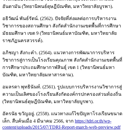
อันดามัน (วิทยานิพนธ์ดุษฎีบัณฑิต, มหาวิทยาลัยบูรพา).
อธิวัฒน์ พันธ์รัตน์. (2562). ปัจจัยที่ส่งผลต่อการบริหารงาน
วิชาการของสถานศึกษา สังกัดสำนักงานเขตพื้นที่การศึกษา
มัธยมศึกษา เขต 9 (วิทยานิพนธ์มหาบัณฑิต, มหาวิทยาลัย
ราชภัฏนครสวรรค์).
อภิชญา สังกะคำ. (2564). แนวทางการพัฒนาการบริหาร
วิชาการสู่การเป็นโรงเรียนคุณภาพ สังกัดสำนักงานเขตพื้นที่
การศึกษาประถมศึกษากาฬสินธุ์ เขต 1 (วิทยานิพนธ์มหา
บัณฑิต, มหาวิทยาลัยมหาสารคาม).
อมลรดา พุทธินันท์. (2561). รูปแบบการบริหารงานวิชาการสู่
ความเป็นเลิศของโรงเรียนสังกัดองค์กรปกครองส่วนท้องถิ่น
(วิทยานิพนธ์ดุษฎีบัณฑิต, มหาวิทยาลัยบูรพา).
อัครนัย ขวัญอยู่. (2558). แนวทางแก้ไขปัญหาโรงเรียนขนาด
เล็ก. สืบค้นเมื่อ 4 มีนาคม 2566, จาก
https://tdri.or.th/wp-
content/uploads/2015/07/TDRI-Report-march-web-preview.pdf