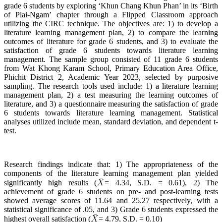
grade 6 students by exploring ‘Khun Chang Khun Phan’ in its ‘Birth
of Plai-Ngam’ chapter through a Flipped Classroom approach
utilizing the CIRC technique. The objectives are: 1) to develop a
literature learning management plan, 2) to compare the learning
outcomes of literature for grade 6 students, and 3) to evaluate the
satisfaction of grade 6 students towards literature learning
management. The sample group consisted of 11 grade 6 students
from Wat Khong Karam School, Primary Education Area Office,
Phichit District 2, Academic Year 2023, selected by purposive
sampling. The research tools used include: 1) a literature learning
management plan, 2) a test measuring the learning outcomes of
literature, and 3) a questionnaire measuring the satisfaction of grade
6 students towards literature learning management. Statistical
analyses utilized include mean, standard deviation, and dependent t-
test.
Research findings indicate that: 1) The appropriateness of the
components of the literature learning management plan yielded
significantly high results (
= 4.34, S.D. = 0.61), 2) The
achievement of grade 6 students on pre- and post-learning tests
showed average scores of 11.64 and 25.27 respectively, with a
statistical significance of .05, and 3) Grade 6 students expressed the
highest overall satisfaction (
= 4.79, S.D. = 0.10)