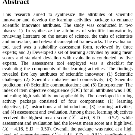
Abstract
This research aimed to synthesize the attributes of scientific
innovator and develop the learning activities package to enhance
scientific innovator attributes. The study was conducted in two
phases: 1) To synthesize the attributes of scientific innovator by
reviewing literature on the nature of science, the traits of scientists
and innovators, and relevant conceptual frameworks. The evaluation
tool used was a suitability assessment form, reviewed by three
experts; and 2) Developed a set of learning activities by using mean
scores and standard deviation with evaluations conducted by five
experts. The assessment tool employed was a checklist for
evaluating the components of the learning activities. The findings
revealed five key attributes of scientific innovator: (1) Scientific
challenge; (2) Scientific initiative and connectivity; (3) Scientific
prediction; (4) Scientific communication; and (5) Entrepreneur. The
index of item-objective congruence (IOC) for all attributes was 1.00,
indicating high suitability and applicability. The developed learning
activity package consisted of four components: (1) learning
objective, (2) instructions and introduction, (3) learning activities,
and (4) assessment and evaluation. Among these, learning objectives
received the highest mean score (
= 4.60, S.D. = 0.52), while
assessment and evaluation had the lowest mean score at a high level
(
= 4.16, S.D. = 0.50). Overall, the package was rated at a high
level of appropriateness (
= 4.44, S.D. = 0.51), confirming its