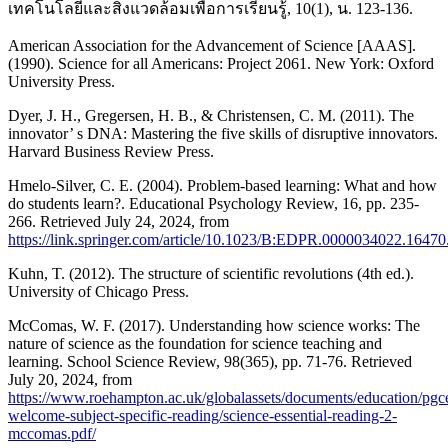
เทคโนโลยีและสิ่งแวดล้อมเพื่อการเรียนรู้, 10(1), น. 123-136.
American Association for the Advancement of Science [AAAS].
(1990). Science for all Americans: Project 2061. New York: Oxford
University Press.
Dyer, J. H., Gregersen, H. B., & Christensen, C. M. (2011). The
innovator’ s DNA: Mastering the five skills of disruptive innovators.
Harvard Business Review Press.
Hmelo-Silver, C. E. (2004). Problem-based learning: What and how
do students learn?. Educational Psychology Review, 16, pp. 235-
266. Retrieved July 24, 2024, from
https://link.springer.com/article/10.1023/B:EDPR.0000034022.16470
Kuhn, T. (2012). The structure of scientific revolutions (4th ed.).
University of Chicago Press.
McComas, W. F. (2017). Understanding how science works: The
nature of science as the foundation for science teaching and
learning. School Science Review, 98(365), pp. 71-76. Retrieved
July 20, 2024, from
https://www.roehampton.ac.uk/globalassets/documents/education/pgc
welcome-subject-specific-reading/science-essential-reading-2-
mccomas.pdf/