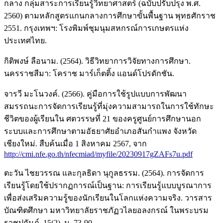
กลาง กลุ่มสาระการเรียนรู้วิทยาศาสตร์ (ฉบับปรับปรุง พ.ศ.
2560) ตามหลักสูตรแกนกลางการศึกษาขั้นพื้นฐาน พุทธศักราช
2551. กรุงเทพฯ: โรงพิมพ์ชุมนุมสหกรณ์การเกษตรแห่ง
ประเทศไทย.
กิติพงษ์ ลือนาม. (2564). วิธีวิทยาการวิจัยทางการศึกษา.
นครราชสีมา: โคราช มาร์เก็ตติ้ง แอนด์โปรดักชัน.
จารวี มะโนวงค์. (2566). คู่มือการใช้รูปแบบการพัฒนา
สมรรถนะการจัดการเรียนรู้ที่มุ่งความสามารถในการใช้ทักษะ
ชีวิตของผู้เรียนใน ศตวรรษที่ 21 ของครูศูนย์การศึกษานอก
ระบบและการศึกษาตามอัธยาศัยอำเภอสันกำแพง จังหวัด
เชียงใหม่. สืบค้นเมื่อ 1 สิงหาคม 2567, จาก
http://cmi.nfe.go.th/nfecmiad/myfile/20230917gZAFs7u.pdf
ตะวัน ไชยวรรณ และกุลธิดา นุกูลธรรม. (2564). การจัดการ
เรียนรู้โดยใช้ปรากฏการณ์เป็นฐาน: การเรียนรู้แบบบูรณาการ
เพื่อส่งเสริมความรู้ของนักเรียนในโลกแห่งความจริง. วารสาร
บัณฑิตศึกษา มหาวิทยาลัยราชภัฏวไลยอลงกรณ์ ในพระบรม
ราชูปถัมภ์, 15(2), น. 73-90.