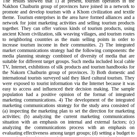
The results showed that 1) at present, tourism operators in the
Nakhon Chaiburin group of provinces have joined in a network to
promote and develop tourism with a Khom civilization and textile
theme. Tourism enterprises in the area have formed alliances and a
network for joint marketing activities and selling tourism products
together. They can offer various kinds of tourism products, using
ancient Khom civilization, silk weaving villages, and tourism routes
to neighboring countries as the main selling points in order to
increase tourism income in their communities. 2) The integrated
market communications strategy had the following components: the
media planning strategy combined of diversity of media that are
suitable for different target groups. Such media included local cable
TV, Internet, exhibitions of silk products and tourism handbooks for
the Nakorn Chaiburin group of provinces. 3) Both domestic and
international tourists surveyed said they liked cultural tourism. They
were exposed to tourist information via the Internet because it was
easy to access and influenced their decision making. The sample
population had a positive opinion of the format of integrated
marketing communications. 4) The development of the integrated
marketing communications strategy for the study area consisted of
(a) inspecting the marketing plan to set the direction for marketing
activities; (b) analyzing the current marketing communications
situation with an emphasis on internal and external factors; (c)
analyzing the communications process with an emphasis on
evaluating effectiveness among target groups; (d) setting a budget to